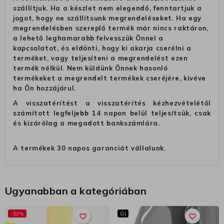
szállítjuk. Ha a készlet nem elegendő, fenntartjuk a
jogot, hogy ne szállítsunk megrendeléseket. Ha egy
megrendelésben szereplő termék már nincs raktáron,
a lehető leghamarabb felvesszük Önnel a
kapcsolatot, és eldönti, hogy ki akarja cserélni a
terméket, vagy teljesíteni a megrendelést ezen
termék nélkül. Nem küldünk Önnek hasonló
termékeket a megrendelt termékek cseréjére, kivéve
ha Ön hozzájárul.
A visszatérítést a visszatérítés kézhezvételétől
számított legfeljebb 14 napon belül teljesítsük, csak
és kizárólag a megadott bankszámlára.
A termékek 30 napos garanciát vállalunk.
Ugyanabban a kategóriában
-53%
Új
favorite_border
favorite_border