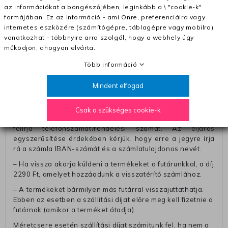
– Ingyenes szállítás 31600 Ft feletti megrendeléseknél
az információkat a böngészőjében, leginkább a \ "cookie-k"
(+400 Ft utánvétte)
formájában. Ez az információ - ami Önre, preferenciáira vagy
– A kapott termék cseréjéért 3780 Ft szállítási díjat
internetes eszközére (számítógépre, táblagépre vagy mobilra)
számolunk fel (oda -vissza út)
vonatkozhat - többnyire arra szolgál, hogy a webhely úgy
működjön, ahogyan elvárta.
Pénzvisszatérítés:
Több információ
A pénz visszatérítéséhez küldjük a futárt, hogy vegye át
Öntől a terméket/termékeket, vagy más futárral is
Mindent elfogad
elküldheti. Olyan utávéttel küldött csomagot, melyne
értéke eltér 0 FT-tól, nem fogadunk el. A futárnak átadott
csomagba kérjük, hogy a visszaküldés könnyebb
Csak a szükséges cookie-k
azonosítása érdekében tegyen egy megjegyzést, amelyre
felírja telefonszámát/rendelési számát. Az eljárás
egyszerűsítése érdekében kérjük, hogy erre a jegyre írja
rá a számla IBAN-számát és a számlatulajdonos nevét.
– Ha vissza akarja küldeni a termékeket a futárunkkal, a díj
2290 Ft, amelyet hozzáadunk a visszatérítő számlához.
– A termékeket bármilyen más futárral visszajuttathatja.
Ebben az esetben a szállítási díjat előre meg kell fizetnie a
futárnak (amikor a terméket átadja).
Méretcsere esetén szállítási díjat számitunk fel, ha nem a