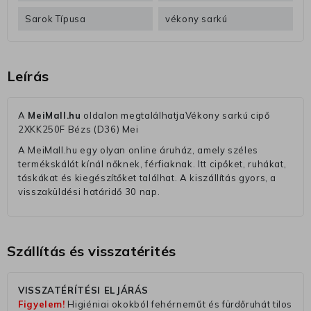
Sarok Típusa
vékony sarkú
Leírás
A
MeiMall.hu
oldalon megtalálhatjaVékony sarkú cipő
2XKK250F Bézs (D36) Mei
A MeiMall.hu egy olyan online áruház, amely széles
termékskálát kínál nőknek, férfiaknak. Itt cipőket, ruhákat,
táskákat és kiegészítőket találhat. A kiszállítás gyors, a
visszaküldési határidő 30 nap.
Szállítás és visszatérités
VISSZATÉRÍTÉSI ELJÁRÁS
Figyelem!
Higiéniai okokból fehérneműt és fürdőruhát tilos