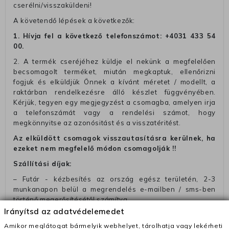
cserélni/visszaküldeni!
A követendő lépések a következők:
1. Hívja fel a következő telefonszámot:
+4031 433 54
00
.
2. A termék cseréjéhez küldje el nekünk a megfelelően
becsomagolt terméket, miután megkaptuk, ellenőrizni
fogjuk és elküldjük Önnek a kívánt méretet / modellt, a
raktárban rendelkezésre álló készlet függvényében.
Kérjük, tegyen egy megjegyzést a csomagba, amelyen irja
a telefonszámát vagy a rendelési számot, hogy
megkönnyitse az azonósitást és a visszatéritést.
Az elküldött csomagok visszautasításra kerülnek, ha
ezeket nem megfelelő módon csomagolják !!
Szállítási díjak:
– Futár - kézbesítés az ország egész területén, 2-3
munkanapon belül a megrendelés e-mailben / sms-ben
történő megerősítésétől számítva
Irányítsd az adatvédelemedet
– Szállítás 1700 Ft (+400 Ft utánvéttel)
Amikor meglátogat bármelyik webhelyet, tárolhatja vagy lekérheti