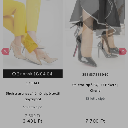
3
18:04:03
napok
35
36
37
38
39
40
37
38
41
Stiletto cipő SQ-17 Fekete |
Cherie
Shaira aranyszínű női cipő textil
Stiletto cipő
anyagból
Stiletto cipő
7 300 Ft
3 431 Ft
7 700 Ft