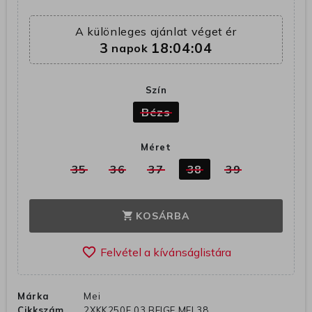
A különleges ajánlat véget ér
3
18:04:03
napok
Szín
Bézs
Méret
35
36
37
38
39
KOSÁRBA
shopping_cart
favorite_border
Márka
Mei
Cikkszám
2XKK250F 03 BEIGE MEI 38