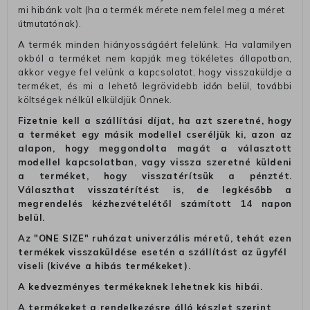
mi hibánk volt (ha a termék mérete nem felel meg a méret
útmutatónak).
A termék minden hiányosságáért felelünk. Ha valamilyen
okból a terméket nem kapják meg tökéletes állapotban,
akkor vegye fel velünk a kapcsolatot, hogy visszaküldje a
terméket, és mi a lehető legrövidebb időn belül, további
költségek nélkül elküldjük Önnek.
Fizetnie kell a szállítási díjat, ha azt szeretné, hogy
a terméket egy másik modellel cseréljük ki, azon az
alapon, hogy meggondolta magát a választott
modellel kapcsolatban, vagy vissza szeretné küldeni
a terméket, hogy visszatérítsük a pénztét.
Választhat visszatérítést is, de legkésőbb a
megrendelés kézhezvételétől számított 14 napon
belül.
Az "ONE SIZE" ruházat univerzális méretű, tehát ezen
termékek visszaküldése esetén a szállítást az ügyfél
viseli (kivéve a hibás termékeket).
A kedvezményes termékeknek lehetnek kis hibái.
A termékeket a rendelkezésre álló készlet szerint