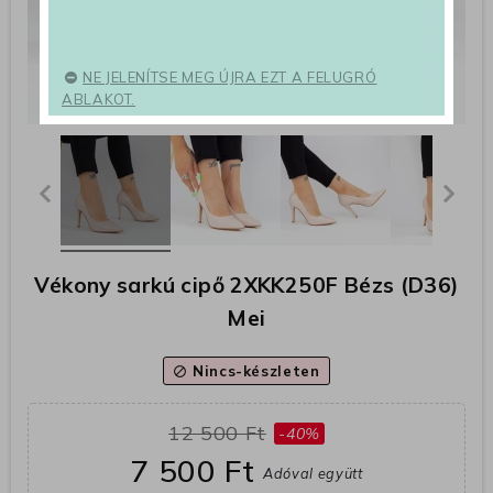
NE JELENÍTSE MEG ÚJRA EZT A FELUGRÓ
ABLAKOT.
Vékony sarkú cipő 2XKK250F Bézs (D36)
Mei
Nincs-készleten
block
12 500 Ft
-40%
7 500 Ft
Adóval együtt