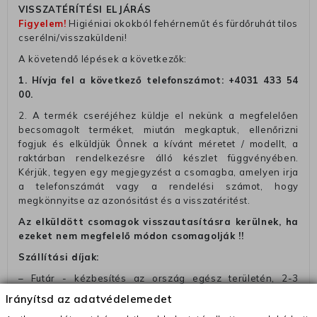
VISSZATÉRÍTÉSI ELJÁRÁS
Figyelem!
Higiéniai okokból fehérneműt és fürdőruhát tilos
cserélni/visszaküldeni!
A követendő lépések a következők:
1. Hívja fel a következő telefonszámot:
+4031 433 54
00
.
2. A termék cseréjéhez küldje el nekünk a megfelelően
becsomagolt terméket, miután megkaptuk, ellenőrizni
fogjuk és elküldjük Önnek a kívánt méretet / modellt, a
raktárban rendelkezésre álló készlet függvényében.
Kérjük, tegyen egy megjegyzést a csomagba, amelyen irja
a telefonszámát vagy a rendelési számot, hogy
megkönnyitse az azonósitást és a visszatéritést.
Az elküldött csomagok visszautasításra kerülnek, ha
ezeket nem megfelelő módon csomagolják !!
Szállítási díjak:
– Futár - kézbesítés az ország egész területén, 2-3
munkanapon belül a megrendelés e-mailben / sms-ben
Irányítsd az adatvédelemedet
történő megerősítésétől számítva