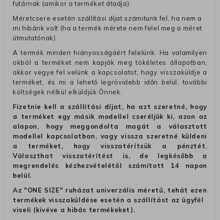
futárnak (amikor a terméket átadja).
Méretcsere esetén szállítási díjat számitunk fel, ha nem a
mi hibánk volt (ha a termék mérete nem felel meg a méret
útmutatónak).
A termék minden hiányosságáért felelünk. Ha valamilyen
okból a terméket nem kapják meg tökéletes állapotban,
akkor vegye fel velünk a kapcsolatot, hogy visszaküldje a
terméket, és mi a lehető legrövidebb időn belül, további
költségek nélkül elküldjük Önnek.
Fizetnie kell a szállítási díjat, ha azt szeretné, hogy
a terméket egy másik modellel cseréljük ki, azon az
alapon, hogy meggondolta magát a választott
modellel kapcsolatban, vagy vissza szeretné küldeni
a terméket, hogy visszatérítsük a pénztét.
Választhat visszatérítést is, de legkésőbb a
megrendelés kézhezvételétől számított 14 napon
belül.
Az "ONE SIZE" ruházat univerzális méretű, tehát ezen
termékek visszaküldése esetén a szállítást az ügyfél
viseli (kivéve a hibás termékeket).