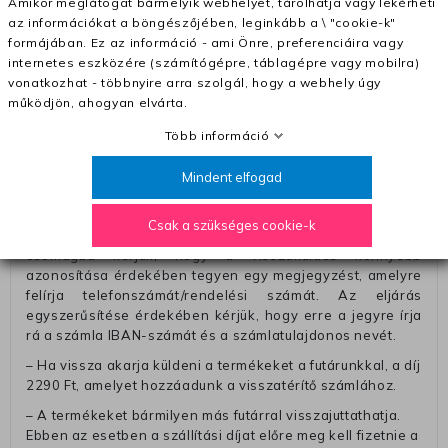
Amikor meglátogat bármelyik webhelyet, tárolhatja vagy lekérheti
– Szállítás 1700 Ft (+400 Ft utánvéttel)
az információkat a böngészőjében, leginkább a \ "cookie-k"
formájában. Ez az információ - ami Önre, preferenciáira vagy
– Ingyenes szállítás 31600 Ft feletti megrendeléseknél
internetes eszközére (számítógépre, táblagépre vagy mobilra)
(+400 Ft utánvétte)
vonatkozhat - többnyire arra szolgál, hogy a webhely úgy
– A kapott termék cseréjéért 3780 Ft szállítási díjat
működjön, ahogyan elvárta.
számolunk fel (oda -vissza út)
Több információ
Pénzvisszatérítés:
A pénz visszatérítéséhez küldjük a futárt, hogy vegye át
Mindent elfogad
Öntől a terméket/termékeket, vagy más futárral is
elküldheti. Olyan utávéttel küldött csomagot, melyne
Csak a szükséges cookie-k
értéke eltér 0 FT-tól, nem fogadunk el. A futárnak átadott
csomagba kérjük, hogy a visszaküldés könnyebb
azonosítása érdekében tegyen egy megjegyzést, amelyre
felírja telefonszámát/rendelési számát. Az eljárás
egyszerűsítése érdekében kérjük, hogy erre a jegyre írja
rá a számla IBAN-számát és a számlatulajdonos nevét.
– Ha vissza akarja küldeni a termékeket a futárunkkal, a díj
2290 Ft, amelyet hozzáadunk a visszatérítő számlához.
– A termékeket bármilyen más futárral visszajuttathatja.
Ebben az esetben a szállítási díjat előre meg kell fizetnie a