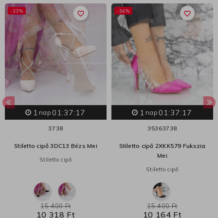
-33%
-34%
favorite_border
favorite_border
1
01:37:17
1
01:37:17
nap
nap
37
38
35
36
37
38
Stiletto cipő 3DC13 Bézs Mei
Stiletto cipő 2XKK579 Fukszia
Mei
Stiletto cipő
Stiletto cipő
15 400 Ft
15 400 Ft
10 318 Ft
10 164 Ft