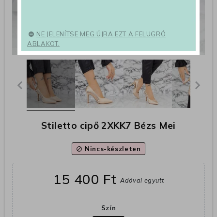
NE JELENÍTSE MEG ÚJRA EZT A FELUGRÓ
ABLAKOT.
Stiletto cipő 2XKK7 Bézs Mei
Nincs-készleten
block
15 400 Ft
Adóval együtt
Szín