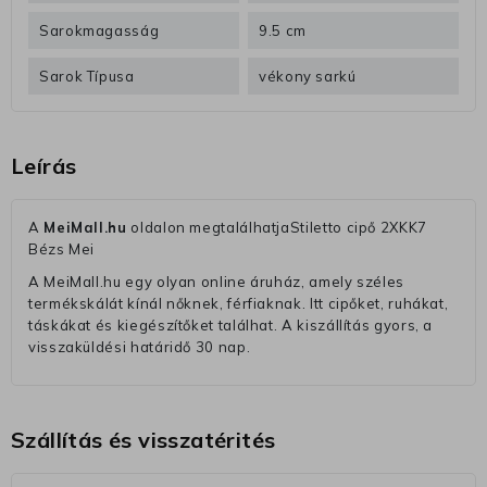
Sarokmagasság
9.5 cm
Sarok Típusa
vékony sarkú
Leírás
A
MeiMall.hu
oldalon megtalálhatjaStiletto cipő 2XKK7
Bézs Mei
A MeiMall.hu egy olyan online áruház, amely széles
termékskálát kínál nőknek, férfiaknak. Itt cipőket, ruhákat,
táskákat és kiegészítőket találhat. A kiszállítás gyors, a
visszaküldési határidő 30 nap.
Szállítás és visszatérités