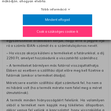
működjön, ahogyan elvárta.
A pénz visszatérítéséhez küldjük a futárt, hogy vegye át
Több információ
Öntől a terméket/termékeket, vagy más futárral is
elküldheti. Olyan utávéttel küldött csomagot, melyne
Mindent elfogad
értéke eltér 0 FT-tól, nem fogadunk el. A futárnak átadott
csomagba kérjük, hogy a visszaküldés könnyebb
azonosítása érdekében tegyen egy megjegyzést, amelyre
Csak a szükséges cookie-k
felírja telefonszámát/rendelési számát. Az eljárás
egyszerűsítése érdekében kérjük, hogy erre a jegyre írja
rá a számla IBAN-számát és a számlatulajdonos nevét.
– Ha vissza akarja küldeni a termékeket a futárunkkal, a díj
2290 Ft, amelyet hozzáadunk a visszatérítő számlához.
– A termékeket bármilyen más futárral visszajuttathatja.
Ebben az esetben a szállítási díjat előre meg kell fizetnie a
futárnak (amikor a terméket átadja).
Méretcsere esetén szállítási díjat számitunk fel, ha nem a
mi hibánk volt (ha a termék mérete nem felel meg a méret
útmutatónak).
A termék minden hiányosságáért felelünk. Ha valamilyen
okból a terméket nem kapják meg tökéletes állapotban,
akkor vegye fel velünk a kapcsolatot, hogy visszaküldje a