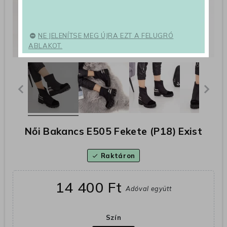
NE JELENÍTSE MEG ÚJRA EZT A FELUGRÓ
ABLAKOT.
Női Bakancs E505 Fekete (P18) Exist
Raktáron
check
14 400 Ft
Adóval együtt
Szín