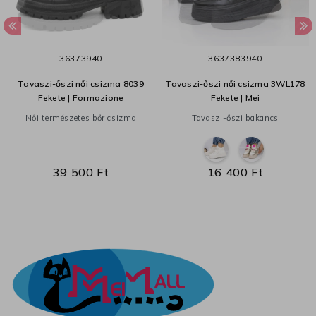
36
37
39
40
36
37
38
39
40
Tavaszi-őszi női csizma 8039
Tavaszi-őszi női csizma 3WL178
Fekete | Formazione
Fekete | Mei
Női természetes bőr csizma
Tavaszi-őszi bakancs
39 500 Ft
16 400 Ft