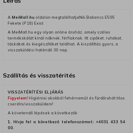
Leírás
A
MeiMall.hu
oldalon megtalálhatjaNői Bakancs E505
Fekete (P18) Exist
A MeiMall.hu egy olyan online áruház, amely széles
termékskálát kínál nőknek, férfiaknak. Itt cipőket, ruhákat,
táskákat és kiegészítőket találhat. A kiszállítás gyors, a
visszaküldési határidő 30 nap.
Szállítás és visszatérités
VISSZATÉRÍTÉSI ELJÁRÁS
Figyelem!
Higiéniai okokból fehérneműt és fürdőruhát tilos
cserélni/visszaküldeni!
A követendő lépések a következők:
1. Hívja fel a következő telefonszámot:
+4031 433 54
00
.