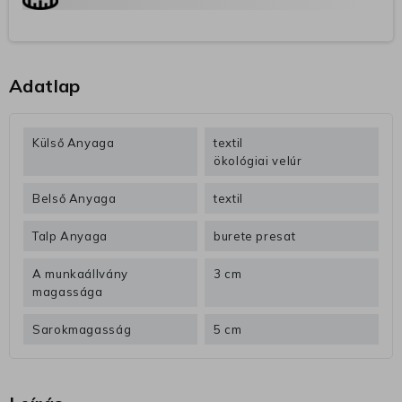
Adatlap
Külső Anyaga
textil
ökológiai velúr
Belső Anyaga
textil
Talp Anyaga
burete presat
A munkaállvány
3 cm
magassága
Sarokmagasság
5 cm