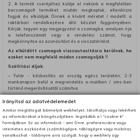
2. A termék cseréjéhez küldje el nekünk a megfelelően
becsomagolt terméket, miután megkaptuk, ellenőrizni
fogjuk és elküldjük Önnek a kívánt méretet / modellt, a
raktárban rendelkezésre álló készlet függvényében.
Kérjük, tegyen egy megjegyzést a csomagba, amelyen irja
a telefonszámát vagy a rendelési számot, hogy
megkönnyitse az azonósitást és a visszatéritést.
Az elküldött csomagok visszautasításra kerülnek, ha
ezeket nem megfelelő módon csomagolják !!
Szállítási díjak:
– Futár - kézbesítés az ország egész területén, 2-3
munkanapon belül a megrendelés e-mailben / sms-ben
történő megerősítésétől számítva
– Szállítás 1700 Ft (+400 Ft utánvéttel)
Irányítsd az adatvédelemedet
– Ingyenes szállítás 31600 Ft feletti megrendeléseknél
Amikor meglátogat bármelyik webhelyet, tárolhatja vagy lekérheti
(+400 Ft utánvétte)
az információkat a böngészőjében, leginkább a \ "cookie-k"
– A kapott termék cseréjéért 3780 Ft szállítási díjat
formájában. Ez az információ - ami Önre, preferenciáira vagy
számolunk fel (oda -vissza út)
internetes eszközére (számítógépre, táblagépre vagy mobilra)
vonatkozhat - többnyire arra szolgál, hogy a webhely úgy
Pénzvisszatérítés: