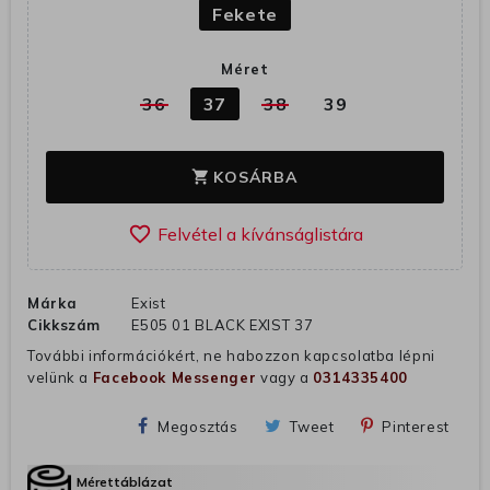
Fekete
Méret
36
37
38
39
KOSÁRBA
shopping_cart
favorite_border
Márka
Exist
Cikkszám
E505 01 BLACK EXIST 37
További információkért, ne habozzon kapcsolatba lépni
velünk a
Facebook Messenger
vagy a
0314335400
Megosztás
Tweet
Pinterest
Mérettáblázat