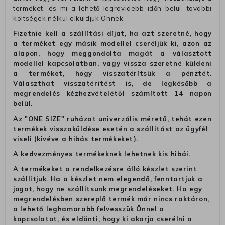
terméket, és mi a lehető legrövidebb időn belül, további
költségek nélkül elküldjük Önnek.
Fizetnie kell a szállítási díjat, ha azt szeretné, hogy
a terméket egy másik modellel cseréljük ki, azon az
alapon, hogy meggondolta magát a választott
modellel kapcsolatban, vagy vissza szeretné küldeni
a terméket, hogy visszatérítsük a pénztét.
Választhat visszatérítést is, de legkésőbb a
megrendelés kézhezvételétől számított 14 napon
belül.
Az "ONE SIZE" ruházat univerzális méretű, tehát ezen
termékek visszaküldése esetén a szállítást az ügyfél
viseli (kivéve a hibás termékeket).
A kedvezményes termékeknek lehetnek kis hibái.
A termékeket a rendelkezésre álló készlet szerint
szállítjuk. Ha a készlet nem elegendő, fenntartjuk a
jogot, hogy ne szállítsunk megrendeléseket. Ha egy
megrendelésben szereplő termék már nincs raktáron,
a lehető leghamarabb felvesszük Önnel a
kapcsolatot, és eldönti, hogy ki akarja cserélni a