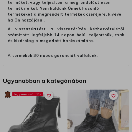
terméket, vagy teljesíteni a megrendelést ezen
termék nélkül. Nem küldünk Önnek hasonló
termékeket a megrendelt termékek cseréjére, kivéve
ha Ön hozzájárul.
A visszatérítést a visszatérítés kézhezvételétől
számított legfeljebb 14 napon belül teljesítsük, csak
és kizárólag a megadott bankszámlára.
A termékek 30 napos garanciát vállalunk.
Ugyanabban a kategóriában
Ingyenes szállítás
favorite_border
favorite_border