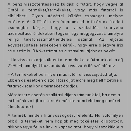
A pénz visszatérítéséhez küldjük a futárt, hogy vegye át
Öntől a terméket/termékeket, vagy más futárral is
elküldheti. Olyan utávéttel küldött csomagot, melyne
értéke eltér 0 FT-tól, nem fogadunk el. A futárnak átadott
csomagba kérjük, hogy a visszaküldés könnyebb
azonosítása érdekében tegyen egy megjegyzést, amelyre
felírja telefonszámát/rendelési számát. Az eljárás
egyszerűsítése érdekében kérjük, hogy erre a jegyre írja
rá a számla IBAN-számát és a számlatulajdonos nevét.
– Ha vissza akarja küldeni a termékeket a futárunkkal, a díj
2290 Ft, amelyet hozzáadunk a visszatérítő számlához.
– A termékeket bármilyen más futárral visszajuttathatja.
Ebben az esetben a szállítási díjat előre meg kell fizetnie a
futárnak (amikor a terméket átadja).
Méretcsere esetén szállítási díjat számitunk fel, ha nem a
mi hibánk volt (ha a termék mérete nem felel meg a méret
útmutatónak).
A termék minden hiányosságáért felelünk. Ha valamilyen
okból a terméket nem kapják meg tökéletes állapotban,
akkor vegye fel velünk a kapcsolatot, hogy visszaküldje a