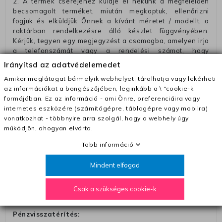
2. A termék cseréjéhez küldje el nekünk a megfelelően
becsomagolt terméket, miután megkaptuk, ellenőrizni
fogjuk és elküldjük Önnek a kívánt méretet / modellt, a
raktárban rendelkezésre álló készlet függvényében.
Kérjük, tegyen egy megjegyzést a csomagba, amelyen irja
a telefonszámát vagy a rendelési számot, hogy
megkönnyitse az azonósitást és a visszatéritést.
Irányítsd az adatvédelemedet
Az elküldött csomagok visszautasításra kerülnek, ha
Amikor meglátogat bármelyik webhelyet, tárolhatja vagy lekérheti
ezeket nem megfelelő módon csomagolják !!
az információkat a böngészőjében, leginkább a \ "cookie-k"
formájában. Ez az információ - ami Önre, preferenciáira vagy
Szállítási díjak:
internetes eszközére (számítógépre, táblagépre vagy mobilra)
– Futár - kézbesítés az ország egész területén, 2-3
vonatkozhat - többnyire arra szolgál, hogy a webhely úgy
munkanapon belül a megrendelés e-mailben / sms-ben
működjön, ahogyan elvárta.
történő megerősítésétől számítva
Több információ
– Szállítás 1700 Ft (+400 Ft utánvéttel)
– Ingyenes szállítás 31600 Ft feletti megrendeléseknél
Mindent elfogad
(+400 Ft utánvétte)
Csak a szükséges cookie-k
– A kapott termék cseréjéért 3780 Ft szállítási díjat
számolunk fel (oda -vissza út)
Pénzvisszatérítés: