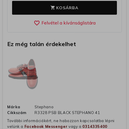
KOSÁRBA
shopping_cart
favorite_border
Ez még talán érdekelhet
Márka
Stephano
Cikkszám
R3328 PSB BLACK STEPHANO 41
További információkért, ne habozzon kapcsolatba lépni
velünk a
Facebook Messenger
vagy a
0314335400