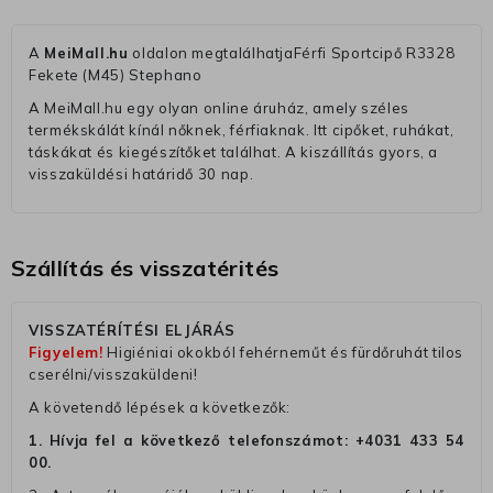
A
MeiMall.hu
oldalon megtalálhatjaFérfi Sportcipő R3328
Fekete (M45) Stephano
A MeiMall.hu egy olyan online áruház, amely széles
termékskálát kínál nőknek, férfiaknak. Itt cipőket, ruhákat,
táskákat és kiegészítőket találhat. A kiszállítás gyors, a
visszaküldési határidő 30 nap.
Szállítás és visszatérités
VISSZATÉRÍTÉSI ELJÁRÁS
Figyelem!
Higiéniai okokból fehérneműt és fürdőruhát tilos
cserélni/visszaküldeni!
A követendő lépések a következők:
1. Hívja fel a következő telefonszámot:
+4031 433 54
00
.