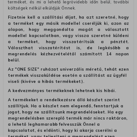
terméket, és mi a lehető legrövidebb időn belül, további
költségek nélkül elküldjük Önnek.
Fizetnie kell a szállítási díjat, ha azt szeretné, hogy
a terméket egy másik modellel cseréljük ki, azon az
alapon, hogy meggondolta magát a választott
modellel kapcsolatban, vagy vissza szeretné küldeni
a terméket, hogy visszatérítsük a pénztét.
Választhat visszatérítést is, de legkésőbb a
megrendelés kézhezvételétől számított 14 napon
belül.
Az "ONE SIZE" ruházat univerzális méretű, tehát ezen
termékek visszaküldése esetén a szállítást az ügyfél
viseli (kivéve a hibás termékeket).
A kedvezményes termékeknek lehetnek kis hibái.
A termékeket a rendelkezésre álló készlet szerint
szállítjuk. Ha a készlet nem elegendő, fenntartjuk a
jogot, hogy ne szállítsunk megrendeléseket. Ha egy
megrendelésben szereplő termék már nincs raktáron,
a lehető leghamarabb felvesszük Önnel a
kapcsolatot, és eldönti, hogy ki akarja cserélni a
terméket, vagy teljesíteni a megrendelést ezen