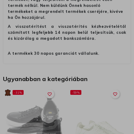
termék nélkül. Nem küldünk Önnek hasonló
termékeket a megrendelt termékek cseréjére, kivéve
ha Ön hozzájárul.
A visszatérítést a visszatérítés kézhezvételétől
számított legfeljebb 14 napon belül teljesítsük, csak
és kizárólag a megadott bankszámlára.
A termékek 30 napos garanciát vállalunk.
Ugyanabban a kategóriában
-31%
-59%
favorite_border
favorite_border