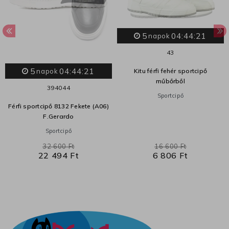
5
04:44:20
napok
43
5
04:44:20
Kitu férfi fehér sportcipő
napok
műbőrből
39
40
44
Sportcipő
Férfi sportcipő 8132 Fekete (A06)
F.Gerardo
Sportcipő
32 600 Ft
16 600 Ft
22 494 Ft
6 806 Ft