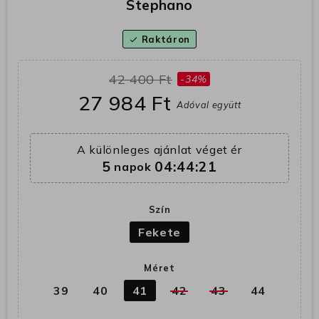
Stephano
Raktáron
check
42 400 Ft
-34%
27 984 Ft
Adóval együtt
A különleges ajánlat véget ér
5
04:44:20
napok
Szín
Fekete
Méret
39
40
41
42
43
44