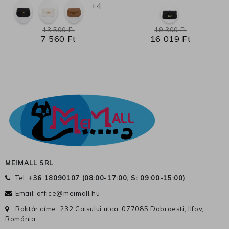
+4
13 500 Ft
19 300 Ft
7 560 Ft
16 019 Ft
MEIMALL SRL
Tel:
+36 18090107 (
08:00-17:00, S: 09:00-15:00
)
Email:
office@meimall.hu
Raktár címe: 232 Caisului utca, 077085 Dobroesti, Ilfov,
Románia