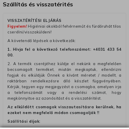
Szállítás és visszatérités
VISSZATÉRÍTÉSI ELJÁRÁS
Figyelem!
Higiéniai okokból fehérneműt és fürdőruhát tilos
cserélni/visszaküldeni!
A követendő lépések a következők:
1. Hívja fel a következő telefonszámot:
+4031 433 54
00
.
2. A termék cseréjéhez küldje el nekünk a megfelelően
becsomagolt terméket, miután megkaptuk, ellenőrizni
fogjuk és elküldjük Önnek a kívánt méretet / modellt, a
raktárban rendelkezésre álló készlet függvényében.
Kérjük, tegyen egy megjegyzést a csomagba, amelyen irja
a telefonszámát vagy a rendelési számot, hogy
megkönnyitse az azonósitást és a visszatéritést.
Az elküldött csomagok visszautasításra kerülnek, ha
ezeket nem megfelelő módon csomagolják !!
Szállítási díjak: