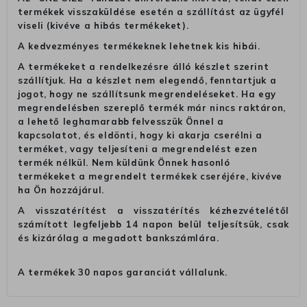
termékek visszaküldése esetén a szállítást az ügyfél
viseli (kivéve a hibás termékeket).
A kedvezményes termékeknek lehetnek kis hibái.
A termékeket a rendelkezésre álló készlet szerint
szállítjuk. Ha a készlet nem elegendő, fenntartjuk a
jogot, hogy ne szállítsunk megrendeléseket. Ha egy
megrendelésben szereplő termék már nincs raktáron,
a lehető leghamarabb felvesszük Önnel a
kapcsolatot, és eldönti, hogy ki akarja cserélni a
terméket, vagy teljesíteni a megrendelést ezen
termék nélkül. Nem küldünk Önnek hasonló
termékeket a megrendelt termékek cseréjére, kivéve
ha Ön hozzájárul.
A visszatérítést a visszatérítés kézhezvételétől
számított legfeljebb 14 napon belül teljesítsük, csak
és kizárólag a megadott bankszámlára.
A termékek 30 napos garanciát vállalunk.