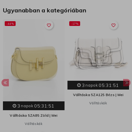
Ugyanabban a kategóriában
-44%
-17%
favorite_border
favorite_border
3
05:31:50
napok
Válltáska 5ZA125 Bézs | Mei
Válltáskák
3
05:31:50
napok
Válltáska 5ZA85 Zöld | Mei
Válltáskák