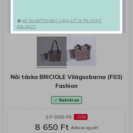
NE JELENÍTSE MEG ÚJRA EZT A FELUGRÓ
ABLAKOT.
Női táska BRICIOLE Világosbarna (F03)
Fashion
Raktáron
check
17 300 Ft
-50%
8 650 Ft
Adóval együtt