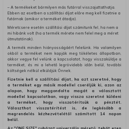
– A termékeket bármilyen más futárral visszajuttathatja.
Ebben az esetben a szállítási díjat előre meg kell fizetnie a
futárnak (amikor a terméket átadja).
Méretcsere esetén szállítási díjat számitunk fel, ha nem a
mi hibánk volt (ha a termék mérete nem felel meg a méret
útmutatónak).
A termék minden hiányosságáért felelünk. Ha valamilyen
okból a terméket nem kapják meg tökéletes állapotban,
akkor vegye fel velünk a kapcsolatot, hogy visszaküldje a
terméket, és mi a lehető legrövidebb időn belül, további
költségek nélkül elküldjük Önnek.
Fizetnie kell a szállítási díjat, ha azt szeretné, hogy
a terméket egy másik modellel cseréljük ki, azon az
alapon, hogy meggondolta magát a választott
modellel kapcsolatban, vagy vissza szeretné küldeni
a terméket, hogy visszatérítsük a pénztét.
Választhat visszatérítést is, de legkésőbb a
megrendelés kézhezvételétől számított 14 napon
belül.
Az "ONE SIZE" ruházat univerzális méretű, tehát ezen