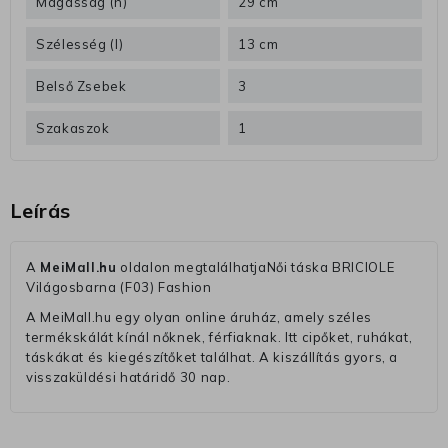
Magasság (h)
29 cm
Szélesség (l)
13 cm
Belső Zsebek
3
Szakaszok
1
Leírás
A
MeiMall.hu
oldalon megtalálhatjaNői táska BRICIOLE
Világosbarna (F03) Fashion
A MeiMall.hu egy olyan online áruház, amely széles
termékskálát kínál nőknek, férfiaknak. Itt cipőket, ruhákat,
táskákat és kiegészítőket találhat. A kiszállítás gyors, a
visszaküldési határidő 30 nap.