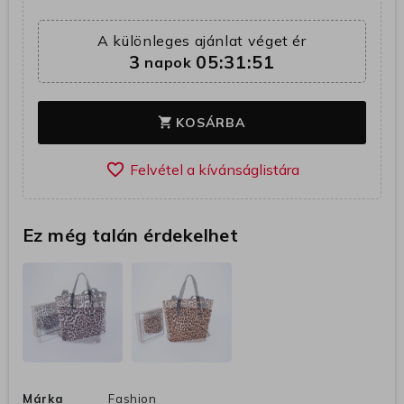
A különleges ajánlat véget ér
3
05:31:50
napok
KOSÁRBA
shopping_cart
favorite_border
Ez még talán érdekelhet
Márka
Fashion