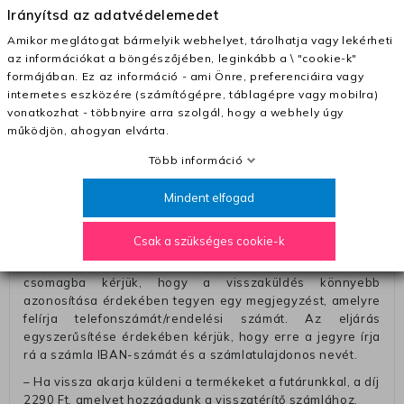
– Futár - kézbesítés az ország egész területén, 2-3
Irányítsd az adatvédelemedet
munkanapon belül a megrendelés e-mailben / sms-ben
történő megerősítésétől számítva
Amikor meglátogat bármelyik webhelyet, tárolhatja vagy lekérheti
az információkat a böngészőjében, leginkább a \ "cookie-k"
– Szállítás 1700 Ft (+400 Ft utánvéttel)
formájában. Ez az információ - ami Önre, preferenciáira vagy
– Ingyenes szállítás 31600 Ft feletti megrendeléseknél
internetes eszközére (számítógépre, táblagépre vagy mobilra)
(+400 Ft utánvétte)
vonatkozhat - többnyire arra szolgál, hogy a webhely úgy
működjön, ahogyan elvárta.
– A kapott termék cseréjéért 3780 Ft szállítási díjat
számolunk fel (oda -vissza út)
Több információ
Pénzvisszatérítés:
Mindent elfogad
A pénz visszatérítéséhez küldjük a futárt, hogy vegye át
Öntől a terméket/termékeket, vagy más futárral is
Csak a szükséges cookie-k
elküldheti. Olyan utávéttel küldött csomagot, melyne
értéke eltér 0 FT-tól, nem fogadunk el. A futárnak átadott
csomagba kérjük, hogy a visszaküldés könnyebb
azonosítása érdekében tegyen egy megjegyzést, amelyre
felírja telefonszámát/rendelési számát. Az eljárás
egyszerűsítése érdekében kérjük, hogy erre a jegyre írja
rá a számla IBAN-számát és a számlatulajdonos nevét.
– Ha vissza akarja küldeni a termékeket a futárunkkal, a díj
2290 Ft, amelyet hozzáadunk a visszatérítő számlához.