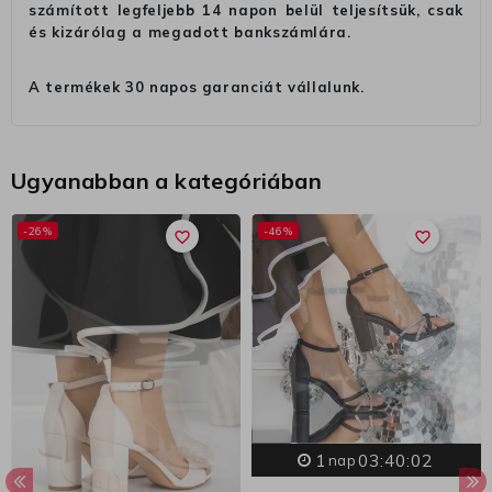
számított legfeljebb 14 napon belül teljesítsük, csak
és kizárólag a megadott bankszámlára.
A termékek 30 napos garanciát vállalunk.
Ugyanabban a kategóriában
-26%
-46%
favorite_border
favorite_border
1
03:40:01
nap