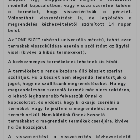
modellel kapcsolatban, vagy vissza szeretné küldeni
a terméket, hogy visszatérítsük a pénztét.
Választhat visszatérítést is, de legkésőbb a
megrendelés kézhezvételétől számított 14 napon
belül.
Az "ONE SIZE" ruházat univerzális méretű, tehát ezen
termékek visszaküldése esetén a szállítást az ügyfél
viseli (kivéve a hibás termékeket).
A kedvezményes termékeknek lehetnek kis hibái.
A termékeket a rendelkezésre álló készlet szerint
szállítjuk. Ha a készlet nem elegendő, fenntartjuk a
jogot, hogy ne szállítsunk megrendeléseket. Ha egy
megrendelésben szereplő termék már nincs raktáron,
a lehető leghamarabb felvesszük Önnel a
kapcsolatot, és eldönti, hogy ki akarja cserélni a
terméket, vagy teljesíteni a megrendelést ezen
termék nélkül. Nem küldünk Önnek hasonló
termékeket a megrendelt termékek cseréjére, kivéve
ha Ön hozzájárul.
A visszatérítést a visszatérítés kézhezvételétől