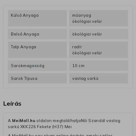
Külső Anyaga
műanyag
ökológiai velúr
Belső Anyaga
ökológiai velúr
Talp Anyaga
radír
ökológiai velúr
Sarokmagasság
10 cm
Sarok Típusa
vastag sarkú
Leírás
A
MeiMall.hu
oldalon megtalálhatjaNői Szandál vastag
sarkú XKK226 Fekete (H37) Mei
A MeiMall.hu egy olyan online áruház, amely széles