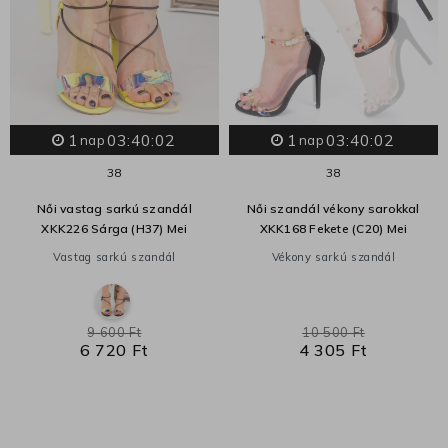
1
03:40:01
1
03:40:01
nap
nap
38
38
Női vastag sarkú szandál
Női szandál vékony sarokkal
XKK226 Sárga (H37) Mei
XKK168 Fekete (C20) Mei
Vastag sarkú szandál
Vékony sarkú szandál
9 600 Ft
10 500 Ft
6 720 Ft
4 305 Ft