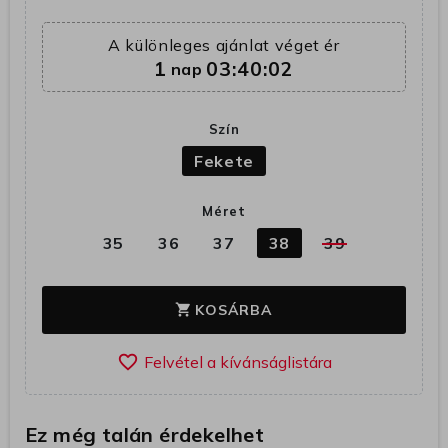
A különleges ajánlat véget ér
1
03:40:01
nap
Szín
Fekete
Méret
35
36
37
38
39
KOSÁRBA
shopping_cart
favorite_border
Ez még talán érdekelhet