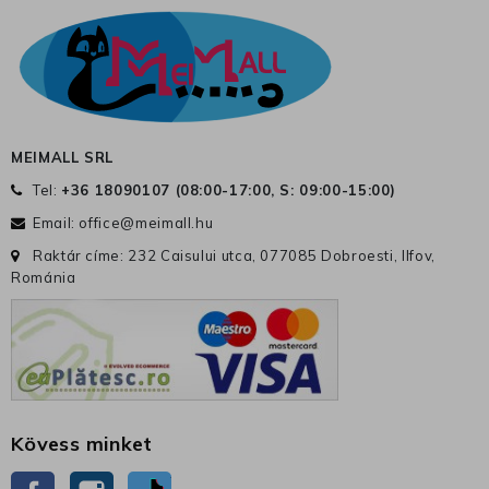
MEIMALL SRL
Tel:
+36 18090107 (
08:00-17:00, S: 09:00-15:00
)
Email:
office@meimall.hu
Raktár címe: 232 Caisului utca, 077085 Dobroesti, Ilfov,
Románia
Kövess minket
Facebook
Instagram
TikTok