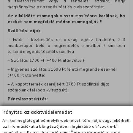
a telefonszámát vagy a rendelési számot, hogy
megkönnyitse az azonósitást és a visszatéritést.
Az elküldött csomagok visszautasításra kerülnek, ha
ezeket nem megfelelő módon csomagolják !!
Szállítási díjak:
– Futár - kézbesítés az ország egész területén, 2-3
munkanapon belül a megrendelés e-mailben / sms-ben
történő megerősítésétől számítva
– Szállítás 1700 Ft (+400 Ft utánvéttel)
– Ingyenes szállítás 31600 Ft feletti megrendeléseknél
(+400 Ft utánvétte)
– A kapott termék cseréjéért 3780 Ft szállítási díjat
számolunk fel (oda -vissza út)
Pénzvisszatérítés:
A pénz visszatérítéséhez küldjük a futárt, hogy vegye át
Irányítsd az adatvédelemedet
Öntől a terméket/termékeket, vagy más futárral is
elküldheti. Olyan utávéttel küldött csomagot, melyne
Amikor meglátogat bármelyik webhelyet, tárolhatja vagy lekérheti
értéke eltér 0 FT-tól, nem fogadunk el. A futárnak átadott
az információkat a böngészőjében, leginkább a \ "cookie-k"
csomagba kérjük, hogy a visszaküldés könnyebb
formájában. Ez az információ - ami Önre, preferenciáira vagy