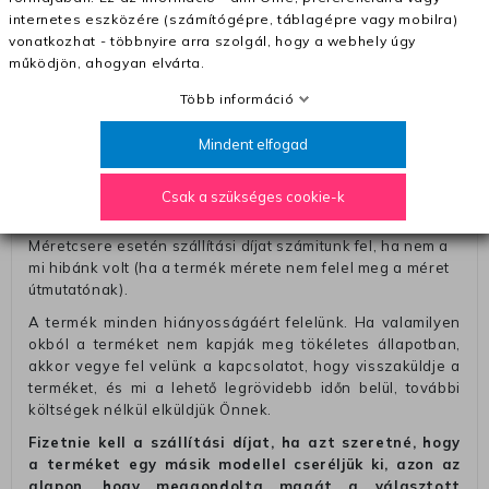
azonosítása érdekében tegyen egy megjegyzést, amelyre
internetes eszközére (számítógépre, táblagépre vagy mobilra)
felírja telefonszámát/rendelési számát. Az eljárás
vonatkozhat - többnyire arra szolgál, hogy a webhely úgy
egyszerűsítése érdekében kérjük, hogy erre a jegyre írja
működjön, ahogyan elvárta.
rá a számla IBAN-számát és a számlatulajdonos nevét.
Több információ
– Ha vissza akarja küldeni a termékeket a futárunkkal, a díj
2290 Ft, amelyet hozzáadunk a visszatérítő számlához.
Mindent elfogad
– A termékeket bármilyen más futárral visszajuttathatja.
Ebben az esetben a szállítási díjat előre meg kell fizetnie a
Csak a szükséges cookie-k
futárnak (amikor a terméket átadja).
Méretcsere esetén szállítási díjat számitunk fel, ha nem a
mi hibánk volt (ha a termék mérete nem felel meg a méret
útmutatónak).
A termék minden hiányosságáért felelünk. Ha valamilyen
okból a terméket nem kapják meg tökéletes állapotban,
akkor vegye fel velünk a kapcsolatot, hogy visszaküldje a
terméket, és mi a lehető legrövidebb időn belül, további
költségek nélkül elküldjük Önnek.
Fizetnie kell a szállítási díjat, ha azt szeretné, hogy
a terméket egy másik modellel cseréljük ki, azon az
alapon, hogy meggondolta magát a választott