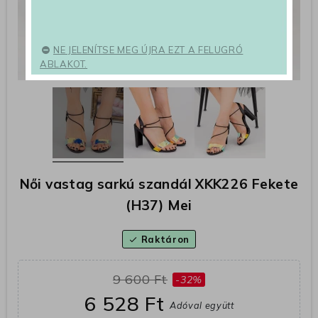
NE JELENÍTSE MEG ÚJRA EZT A FELUGRÓ
ABLAKOT.
Női vastag sarkú szandál XKK226 Fekete
(H37) Mei
Raktáron
check
9 600 Ft
-32%
6 528 Ft
Adóval együtt