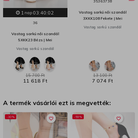
35
36
37
38
1
03:40:01
Vastag sarkú női szandál
nap
3XKK108 Fekete | Mei
36
Vastag sarkú szandál
Vastag sarkú női szandál
5XKK23 Bézs | Mei
Vastag sarkú szandál
15 700 Ft
13 100 Ft
11 618 Ft
7 074 Ft
A termék vásárlói ezt is megvették:
-30%
-59%
favorite_border
favorite_border