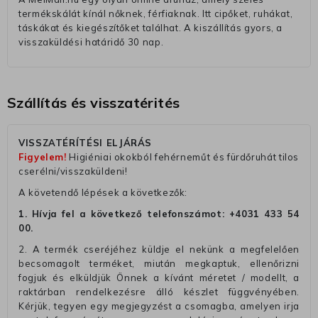
termékskálát kínál nőknek, férfiaknak. Itt cipőket, ruhákat,
táskákat és kiegészítőket találhat. A kiszállítás gyors, a
visszaküldési határidő 30 nap.
Szállítás és visszatérités
VISSZATÉRÍTÉSI ELJÁRÁS
Figyelem!
Higiéniai okokból fehérneműt és fürdőruhát tilos
cserélni/visszaküldeni!
A követendő lépések a következők:
1. Hívja fel a következő telefonszámot:
+4031 433 54
00
.
2. A termék cseréjéhez küldje el nekünk a megfelelően
becsomagolt terméket, miután megkaptuk, ellenőrizni
fogjuk és elküldjük Önnek a kívánt méretet / modellt, a
raktárban rendelkezésre álló készlet függvényében.
Kérjük, tegyen egy megjegyzést a csomagba, amelyen irja