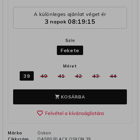
A különleges ajánlat véget ér
3
08:19:14
napok
Szín
Fekete
Méret
39
40
41
42
43
44
KOSÁRBA
shopping_cart
favorite_border
Márka
Oskon
Cikkszám
OA580 BLACK OSKON 39