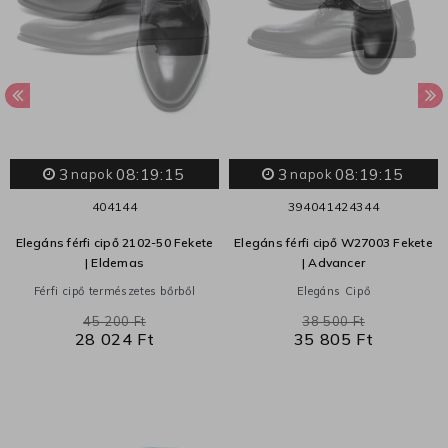
3
08:19:14
3
08:19:14
napok
napok
40
41
44
39
40
41
42
43
44
Elegáns férfi cipő 2102-50 Fekete
Elegáns férfi cipő W27003 Fekete
| Eldemas
| Advancer
Férfi cipő természetes bőrből
Elegáns Cipő
45 200 Ft
38 500 Ft
28 024 Ft
35 805 Ft