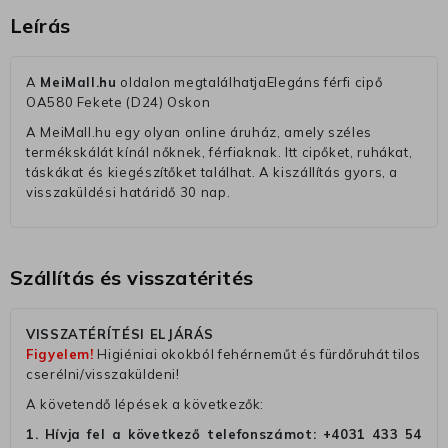
Leírás
A
MeiMall.hu
oldalon megtalálhatjaElegáns férfi cipő
OA580 Fekete (D24) Oskon
A MeiMall.hu egy olyan online áruház, amely széles
termékskálát kínál nőknek, férfiaknak. Itt cipőket, ruhákat,
táskákat és kiegészítőket találhat. A kiszállítás gyors, a
visszaküldési határidő 30 nap.
Szállítás és visszatérités
VISSZATÉRÍTÉSI ELJÁRÁS
Figyelem!
Higiéniai okokból fehérneműt és fürdőruhát tilos
cserélni/visszaküldeni!
A követendő lépések a következők:
1. Hívja fel a következő telefonszámot:
+4031 433 54