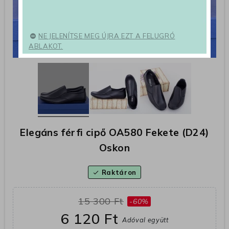
NE JELENÍTSE MEG ÚJRA EZT A FELUGRÓ
ABLAKOT.
Elegáns férfi cipő OA580 Fekete (D24)
Oskon
Raktáron
check
15 300 Ft
-60%
6 120 Ft
Adóval együtt