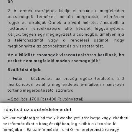
00
.
2. A termék cseréjéhez küldje el nekünk a megfelelően
becsomagolt terméket, miután megkaptuk, ellenőrizni
fogjuk és elküldjük Önnek a kívánt méretet / modellt, a
raktárban rendelkezésre álló készlet függvényében.
Kérjük, tegyen egy megjegyzést a csomagba, amelyen irja
a telefonszámát vagy a rendelési számot, hogy
megkönnyitse az azonósitást és a visszatéritést.
Az elküldött csomagok visszautasításra kerülnek, ha
ezeket nem megfelelő módon csomagolják !!
Szállítási díjak:
– Futár - kézbesítés az ország egész területén, 2-3
munkanapon belül a megrendelés e-mailben / sms-ben
történő megerősítésétől számítva
– Szállítás 1700 Ft (+400 Ft utánvéttel)
– Ingyenes szállítás 31600 Ft feletti megrendeléseknél
Irányítsd az adatvédelemedet
(+400 Ft utánvétte)
Amikor meglátogat bármelyik webhelyet, tárolhatja vagy lekérheti
– A kapott termék cseréjéért 3780 Ft szállítási díjat
az információkat a böngészőjében, leginkább a \ "cookie-k"
számolunk fel (oda -vissza út)
formájában. Ez az információ - ami Önre, preferenciáira vagy