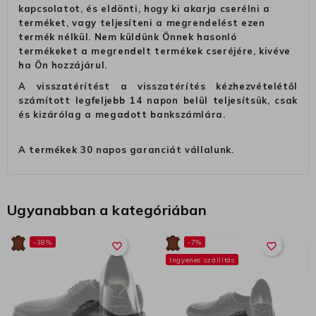
kapcsolatot, és eldönti, hogy ki akarja cserélni a
terméket, vagy teljesíteni a megrendelést ezen
termék nélkül. Nem küldünk Önnek hasonló
termékeket a megrendelt termékek cseréjére, kivéve
ha Ön hozzájárul.
A visszatérítést a visszatérítés kézhezvételétől
számított legfeljebb 14 napon belül teljesítsük, csak
és kizárólag a megadott bankszámlára.
A termékek 30 napos garanciát vállalunk.
Ugyanabban a kategóriában
-38%
-7%
favorite_border
favorite_border
Ingyenes szállítás