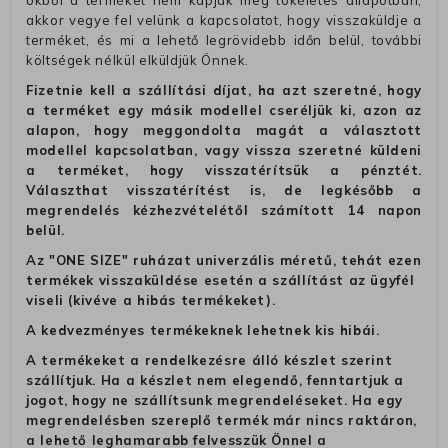
okból a terméket nem kapják meg tökéletes állapotban,
akkor vegye fel velünk a kapcsolatot, hogy visszaküldje a
terméket, és mi a lehető legrövidebb időn belül, további
költségek nélkül elküldjük Önnek.
Fizetnie kell a szállítási díjat, ha azt szeretné, hogy
a terméket egy másik modellel cseréljük ki, azon az
alapon, hogy meggondolta magát a választott
modellel kapcsolatban, vagy vissza szeretné küldeni
a terméket, hogy visszatérítsük a pénztét.
Választhat visszatérítést is, de legkésőbb a
megrendelés kézhezvételétől számított 14 napon
belül.
Az "ONE SIZE" ruházat univerzális méretű, tehát ezen
termékek visszaküldése esetén a szállítást az ügyfél
viseli (kivéve a hibás termékeket).
A kedvezményes termékeknek lehetnek kis hibái.
A termékeket a rendelkezésre álló készlet szerint
szállítjuk. Ha a készlet nem elegendő, fenntartjuk a
jogot, hogy ne szállítsunk megrendeléseket. Ha egy
megrendelésben szereplő termék már nincs raktáron,
a lehető leghamarabb felvesszük Önnel a