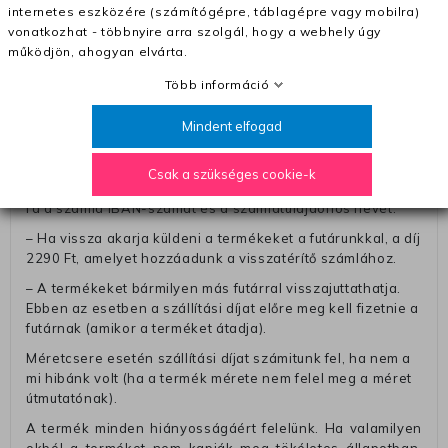
internetes eszközére (számítógépre, táblagépre vagy mobilra)
Pénzvisszatérítés:
vonatkozhat - többnyire arra szolgál, hogy a webhely úgy
A pénz visszatérítéséhez küldjük a futárt, hogy vegye át
működjön, ahogyan elvárta.
Öntől a terméket/termékeket, vagy más futárral is
Több információ
elküldheti. Olyan utávéttel küldött csomagot, melyne
értéke eltér 0 FT-tól, nem fogadunk el. A futárnak átadott
Mindent elfogad
csomagba kérjük, hogy a visszaküldés könnyebb
azonosítása érdekében tegyen egy megjegyzést, amelyre
felírja telefonszámát/rendelési számát. Az eljárás
Csak a szükséges cookie-k
egyszerűsítése érdekében kérjük, hogy erre a jegyre írja
rá a számla IBAN-számát és a számlatulajdonos nevét.
– Ha vissza akarja küldeni a termékeket a futárunkkal, a díj
2290 Ft, amelyet hozzáadunk a visszatérítő számlához.
– A termékeket bármilyen más futárral visszajuttathatja.
Ebben az esetben a szállítási díjat előre meg kell fizetnie a
futárnak (amikor a terméket átadja).
Méretcsere esetén szállítási díjat számitunk fel, ha nem a
mi hibánk volt (ha a termék mérete nem felel meg a méret
útmutatónak).
A termék minden hiányosságáért felelünk. Ha valamilyen