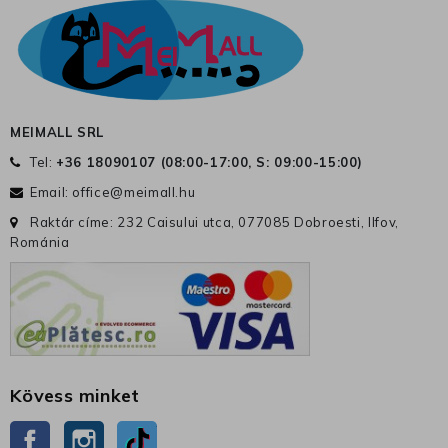
MEIMALL SRL
Tel:
+36 18090107 (
08:00-17:00, S: 09:00-15:00
)
Email:
office@meimall.hu
Raktár címe: 232 Caisului utca, 077085 Dobroesti, Ilfov,
Románia
Kövess minket
Facebook
Instagram
TikTok