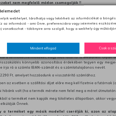
ezeket nem megfelelő módon csomagolják !!
édelemedet
anapon belül a megrendelés e-mailben / sms-ben történő megerősít
lyik webhelyet, tárolhatja vagy lekérheti az információkat a böngés
Ez az információ - ami Önre, preferenciáira vagy internetes eszközér
) vonatkozhat - többnyire arra szolgál, hogy a webhely úgy működjön
0 Ft utánvétte)
nk fel (oda -vissza út)
Mindent elfogad
Csak a sz
től a terméket/termékeket, vagy más futárral is elküldheti. Olyan u
 visszaküldés könnyebb azonosítása érdekében tegyen egy megjegy
re írja rá a számla IBAN-számát és a számlatulajdonos nevét.
j 2290 Ft, amelyet hozzáadunk a visszatérítő számlához.
en az esetben a szállítási díjat előre meg kell fizetnie a futárnak (
mi hibánk volt (ha a termék mérete nem felel meg a méret útmutatón
ból a terméket nem kapják meg tökéletes állapotban, akkor vegye 
 elküldjük Önnek.
hogy a terméket egy másik modellel cseréljük ki, azon az 