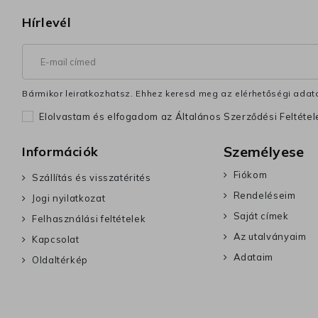
Hírlevél
Bármikor leiratkozhatsz. Ehhez keresd meg az elérhetőségi adata
Elolvastam és elfogadom az Általános Szerződési Feltéte
Személyese
Információk
Fiókom
Szállítás és visszatérités
Rendeléseim
Jogi nyilatkozat
Saját címek
Felhasználási feltételek
Az utalványaim
Kapcsolat
Adataim
Oldaltérkép