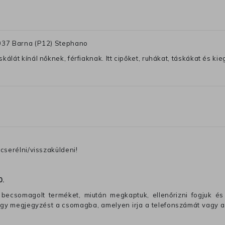
-037 Barna (P12) Stephano
lát kínál nőknek, férfiaknak. Itt cipőket, ruhákat, táskákat és kiegé
cserélni/visszaküldeni!
0
.
becsomagolt terméket, miután megkaptuk, ellenőrizni fogjuk és 
 egy megjegyzést a csomagba, amelyen irja a telefonszámát vagy a