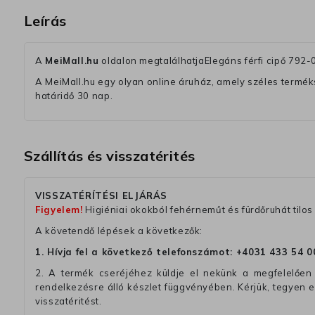
Leírás
A
MeiMall.hu
oldalon megtalálhatjaElegáns férfi cipő 792
A MeiMall.hu egy olyan online áruház, amely széles termékská
határidő 30 nap.
Szállítás és visszatérités
VISSZATÉRÍTÉSI ELJÁRÁS
Figyelem!
Higiéniai okokból fehérneműt és fürdőruhát tilos 
A követendő lépések a következők:
1. Hívja fel a következő telefonszámot:
+4031 433 54 0
2. A termék cseréjéhez küldje el nekünk a megfelelően 
rendelkezésre álló készlet függvényében. Kérjük, tegyen
visszatéritést.