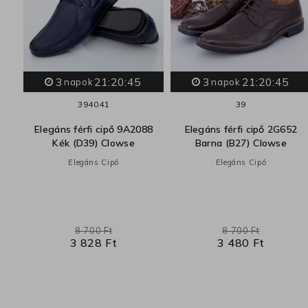
3
21:20:44
3
21:20:44
napok
napok
39
40
41
39
32
Elegáns férfi cipő 9A2088
Elegáns férfi cipő 2G652
LS
Kék (D39) Clowse
Barna (B27) Clowse
l
Elegáns Cipő
Elegáns Cipő
8 700 Ft
8 700 Ft
3 828 Ft
3 480 Ft