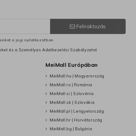
Feliraktozás
inkat a jogi nyilatkozatban.
leket és a Személyes Adatkezelési Szabályzatot
MeiMall Európában
MeiMall.hu | Magyarország
MeiMall.ro | Románia
MeiMall.si | Szlovénia
MeiMall.sk | Szlovákia
MeiMall.pl | Lengyelország
MeiMall.hr | Horvátország
MeiMall.bg | Bulgária