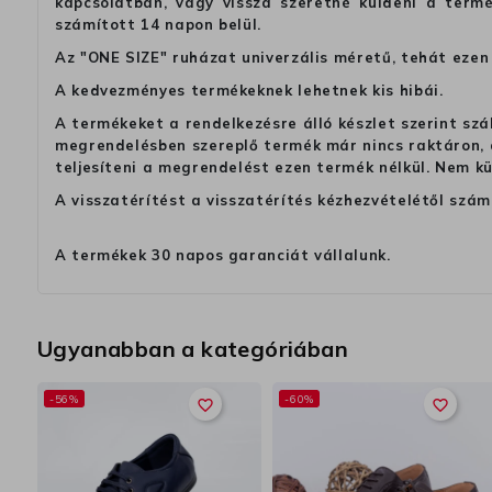
kapcsolatban, vagy vissza szeretné küldeni a termé
számított 14 napon belül.
Az "ONE SIZE" ruházat univerzális méretű, tehát ezen 
A kedvezményes termékeknek lehetnek kis hibái.
A termékeket a rendelkezésre álló készlet szerint szá
megrendelésben szereplő termék már nincs raktáron, a
teljesíteni a megrendelést ezen termék nélkül. Nem k
A visszatérítést a visszatérítés kézhezvételétől szám
A termékek 30 napos garanciát vállalunk.
Ugyanabban a kategóriában
-56%
-60%
favorite_border
favorite_border