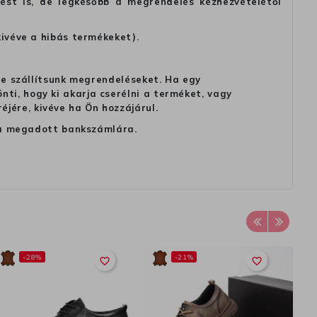
tést is, de legkésőbb a megrendelés kézhezvételétől
kivéve a hibás termékeket).
 ne szállítsunk megrendeléseket. Ha egy
ti, hogy ki akarja cserélni a terméket, vagy
jére, kivéve ha Ön hozzájárul.
ag a megadott bankszámlára.
-28%
-21%
favorite_border
favorite_border