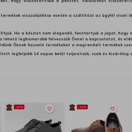
ket, hogy visszatérítsük a pénztét. Választhat visszatérí
termékek visszaküldése esetén a szállítást az ügyfél viseli (
llítjuk. Ha a készlet nem elegendő, fenntartjuk a jogot, hogy
 lehető leghamarabb felvesszük Önnel a kapcsolatot, és eldön
üldünk Önnek hasonló termékeket a megrendelt termékek cseré
ított legfeljebb 14 napon belül teljesítsük, csak és kizáról
-40%
-33%
favorite_border
favorite_border