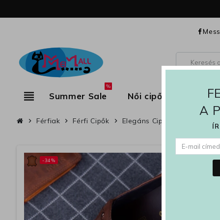
Mess
%
F
view_headline
Summer Sale
Női cipők
Női ru
A 
Férfiak
Férfi Cipők
Elegáns Cipő
Elegáns fé
chevron_right
chevron_right
chevron_right
chevron_right
Í
-34%