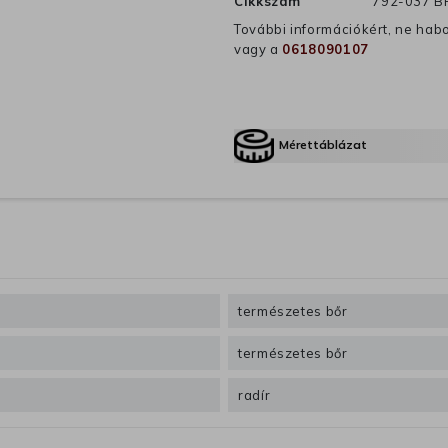
Cikkszám
792-037 
További információkért, ne hab
vagy a
0618090107
Mérettáblázat
természetes bőr
természetes bőr
radír