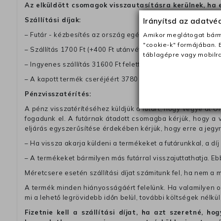
Az elküldött csomagok visszautasításra kerülnek, ha 
Szállítási díjak:
Irányítsd az adatv
– Futár - kézbesítés az ország egész területén, 2-3 munk
Amikor meglátogat bárme
"cookie-k" formájában. 
– Szállítás 1700 Ft (+400 Ft utánvéttel)
táblagépre vagy mobilra
– Ingyenes szállítás 31600 Ft feletti megrendeléseknél (+40
– A kapott termék cseréjéért 3780 Ft szállítási díjat számolu
Pénzvisszatérítés:
A pénz visszatérítéséhez küldjük a futárt, hogy vegye át Ön
fogadunk el. A futárnak átadott csomagba kérjük, hogy a
eljárás egyszerűsítése érdekében kérjük, hogy erre a jegy
– Ha vissza akarja küldeni a termékeket a futárunkkal, a dí
– A termékeket bármilyen más futárral visszajuttathatja. Ebb
Méretcsere esetén szállítási díjat számitunk fel, ha nem a 
A termék minden hiányosságáért felelünk. Ha valamilyen ok
mi a lehető legrövidebb időn belül, további költségek nélkül
Fizetnie kell a szállítási díjat, ha azt szeretné, 