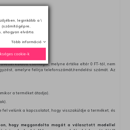
ésétől számítva
zőjében, leginkább a \
e (számítógépre,
, ahogyan elvárta.
Több információ
ükséges cookie-k
távéttel küldött csomagot, melyne értéke eltér 0 FT-tól, nem
zést, amelyre felírja telefonszámát/rendelési számát. Az
amikor a terméket átadja).
ak).
fel velünk a kapcsolatot, hogy visszaküldje a terméket, és
alapon, hogy meggondolta magát a választott modellel