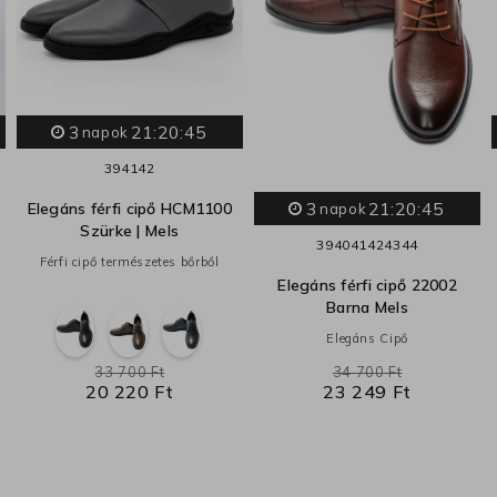
3
21:20:44
napok
39
41
42
3
21:20:44
Elegáns férfi cipő HCM1100
napok
Szürke | Mels
39
40
41
42
43
44
Férfi cipő természetes bőrből
Elegáns férfi cipő 22002
Barna Mels
Elegáns Cipő
33 700 Ft
34 700 Ft
20 220 Ft
23 249 Ft