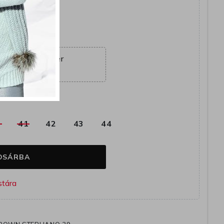
együtt
ajánlat véget ér
21:20:44
k
0
41
42
43
44
OSÁRBA