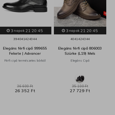
3
21:20:44
3
21:20:44
napok
napok
39
40
41
42
43
44
40
41
42
43
44
Elegáns férfi cipő 999655
Elegáns férfi cipő 806003
Fekete | Advancer
Szürke (L19) Mels
Férfi cipő természetes bőrből
Elegáns Cipő
36 600 Ft
35 100 Ft
26 352 Ft
27 729 Ft