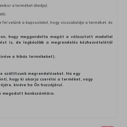
amikor a terméket átadja).
ak).
fel velünk a kapcsolatot, hogy visszaküldje a terméket, és
alapon, hogy meggondolta magát a választott modellel
tést is, de legkésőbb a megrendelés kézhezvételétől
kivéve a hibás termékeket).
 ne szállítsunk megrendeléseket. Ha egy
ti, hogy ki akarja cserélni a terméket, vagy
jére, kivéve ha Ön hozzájárul.
ag a megadott bankszámlára.