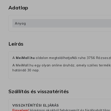
Adatlap
Anyag
Leírás
A
MeiMall.hu
oldalon megtalálhatjaNői ruha 3756 Rózsasz
A MeiMall.hu egy olyan online áruház, amely széles termékská
határidő 30 nap.
Szállítás és visszatérités
VISSZATÉRÍTÉSI ELJÁRÁS
Figyelem!
Higiéniai okokból fehérneműt és fürdőruhát tilos 