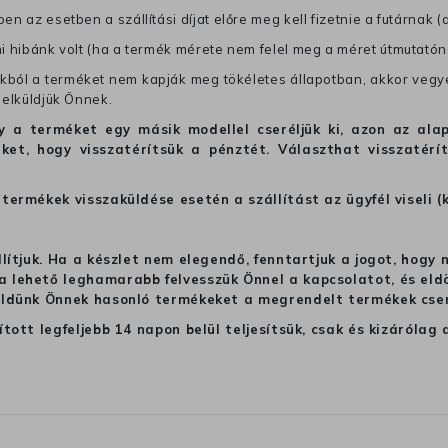
en az esetben a szállítási díjat előre meg kell fizetnie a futárnak (
mi hibánk volt (ha a termék mérete nem felel meg a méret útmutatón
ból a terméket nem kapják meg tökéletes állapotban, akkor vegye 
 elküldjük Önnek.
hogy a terméket egy másik modellel cseréljük ki, azon az 
ket, hogy visszatérítsük a pénztét. Választhat visszatérí
termékek visszaküldése esetén a szállítást az ügyfél viseli (
llítjuk. Ha a készlet nem elegendő, fenntartjuk a jogot, hogy
 lehető leghamarabb felvesszük Önnel a kapcsolatot, és eldön
üldünk Önnek hasonló termékeket a megrendelt termékek cseré
ított legfeljebb 14 napon belül teljesítsük, csak és kizáról