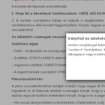
A követendő lépések a következők:
1. Hívja fel a következő telefonszámot:
+4031 433 54 0
2. A termék cseréjéhez küldje el nekünk a megfelelően 
rendelkezésre álló készlet függvényében. Kérjük, tegyen
visszatéritést.
Az elküldött csomagok visszautasításra kerülnek, ha 
Irányítsd az adatv
Szállítási díjak:
Amikor meglátogat bárme
"cookie-k" formájában. 
– Futár - kézbesítés az ország egész területén, 2-3 munk
táblagépre vagy mobilra
– Szállítás 1700 Ft (+400 Ft utánvéttel)
– Ingyenes szállítás 31600 Ft feletti megrendeléseknél (+40
– A kapott termék cseréjéért 3780 Ft szállítási díjat számolu
Pénzvisszatérítés:
A pénz visszatérítéséhez küldjük a futárt, hogy vegye át Ön
fogadunk el. A futárnak átadott csomagba kérjük, hogy a
eljárás egyszerűsítése érdekében kérjük, hogy erre a jegy
– Ha vissza akarja küldeni a termékeket a futárunkkal, a dí