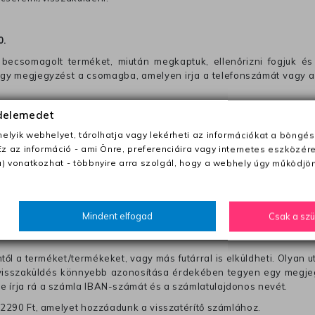
0
.
becsomagolt terméket, miután megkaptuk, ellenőrizni fogjuk és 
 egy megjegyzést a csomagba, amelyen irja a telefonszámát vagy a
ezeket nem megfelelő módon csomagolják !!
édelemedet
lyik webhelyet, tárolhatja vagy lekérheti az információkat a böngés
Ez az információ - ami Önre, preferenciáira vagy internetes eszközér
anapon belül a megrendelés e-mailben / sms-ben történő megerősít
) vonatkozhat - többnyire arra szolgál, hogy a webhely úgy működjön
0 Ft utánvétte)
nk fel (oda -vissza út)
Mindent elfogad
Csak a sz
től a terméket/termékeket, vagy más futárral is elküldheti. Olyan u
 visszaküldés könnyebb azonosítása érdekében tegyen egy megjegy
re írja rá a számla IBAN-számát és a számlatulajdonos nevét.
j 2290 Ft, amelyet hozzáadunk a visszatérítő számlához.