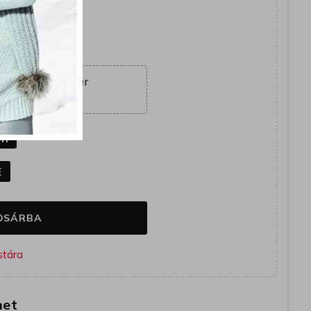
yütt
ajánlat véget ér
02:02:50
k
ín
E
OSÁRBA
het