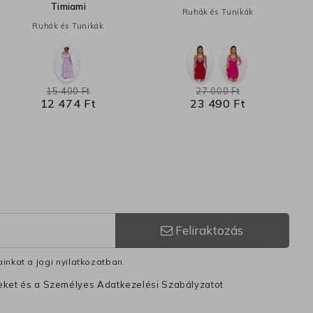
Timiami
Ruhák és Tunikák
Ruhák és Tunikák
15 400 Ft
27 000 Ft
12 474 Ft
23 490 Ft
Feliraktozás
inkat a jogi nyilatkozatban.
leket és a Személyes Adatkezelési Szabályzatot