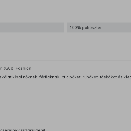
100% poliészter
ín (G08) Fashion
lát kínál nőknek, férfiaknak. Itt cipőket, ruhákat, táskákat és kiegé
cserélni/visszaküldeni!