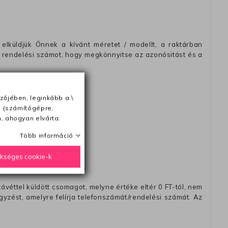
elküldjük Önnek a kívánt méretet / modellt, a raktárban
 rendelési számot, hogy megkönnyitse az azonósitást és a
zőjében, leginkább a \
e (számítógépre,
ésétől számítva
, ahogyan elvárta.
Több információ
ükséges cookie-k
távéttel küldött csomagot, melyne értéke eltér 0 FT-tól, nem
zést, amelyre felírja telefonszámát/rendelési számát. Az