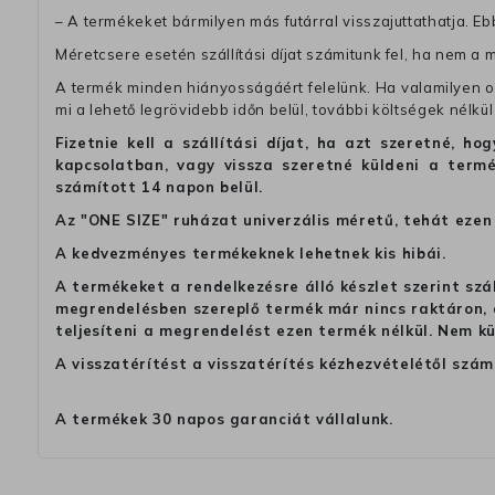
– A termékeket bármilyen más futárral visszajuttathatja. Ebb
Méretcsere esetén szállítási díjat számitunk fel, ha nem a 
A termék minden hiányosságáért felelünk. Ha valamilyen ok
mi a lehető legrövidebb időn belül, további költségek nélkül
Fizetnie kell a szállítási díjat, ha azt szeretné, 
kapcsolatban, vagy vissza szeretné küldeni a termé
számított 14 napon belül.
Az "ONE SIZE" ruházat univerzális méretű, tehát ezen 
A kedvezményes termékeknek lehetnek kis hibái.
A termékeket a rendelkezésre álló készlet szerint szá
megrendelésben szereplő termék már nincs raktáron, a
teljesíteni a megrendelést ezen termék nélkül. Nem k
A visszatérítést a visszatérítés kézhezvételétől szám
A termékek 30 napos garanciát vállalunk.