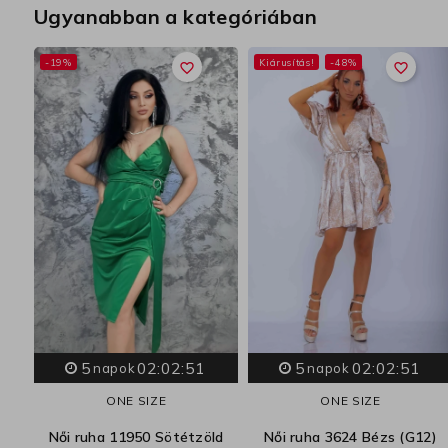
Ugyanabban a kategóriában
-19%
Kiárusítás!
-48%
favorite_border
favorite_border
|
5
02:02:50
5
02:02:50
napok
napok
ONE SIZE
ONE SIZE
Női ruha 11950 Sötétzöld
Női ruha 3624 Bézs (G12)