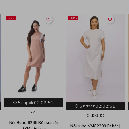
-27%
-13%
favorite_border
favorite_border
5
02:02:50
napok
5
02:02:50
napok
S
M
L
ONE-SIZE
Női Ruha 8286 Rózsaszín
Női ruha VMC2209 Fehér |
(G14) Adrom