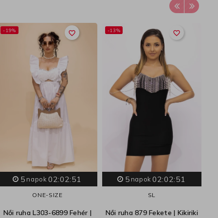
-19%
-13%
-
favorite_border
favorite_border
Nő
5
02:02:50
5
02:02:50
napok
napok
ONE-SIZE
S
L
Női ruha L303-6899 Fehér |
Női ruha 879 Fekete | Kikiriki