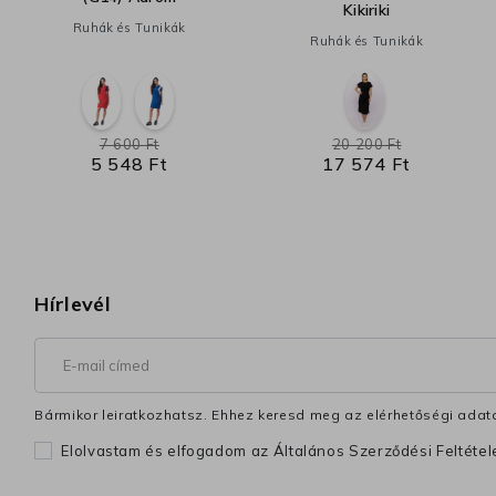
Kikiriki
Ruhák és Tunikák
Ruhák és Tunikák
7 600 Ft
20 200 Ft
5 548 Ft
17 574 Ft
Hírlevél
Bármikor leiratkozhatsz. Ehhez keresd meg az elérhetőségi adata
Elolvastam és elfogadom az Általános Szerződési Feltéte