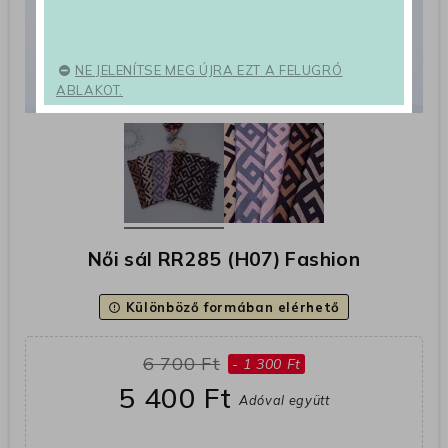
NE JELENÍTSE MEG ÚJRA EZT A FELUGRÓ
ABLAKOT.
Női sál RR285 (H07) Fashion
Különböző formában elérhető
error_outline
6 700 Ft
- 1 300 Ft
5 400 Ft
Adóval együtt