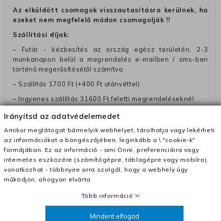
Az elküldött csomagok visszautasításra kerülnek, ha
ezeket nem megfelelő módon csomagolják !!
Szállítási díjak:
– Futár - kézbesítés az ország egész területén, 2-3
munkanapon belül a megrendelés e-mailben / sms-ben
történő megerősítésétől számítva
– Szállítás 1700 Ft (+400 Ft utánvéttel)
– Ingyenes szállítás 31600 Ft feletti megrendeléseknél
(+400 Ft utánvétte)
Irányítsd az adatvédelemedet
– A kapott termék cseréjéért 3780 Ft szállítási díjat
Amikor meglátogat bármelyik webhelyet, tárolhatja vagy lekérheti
számolunk fel (oda -vissza út)
az információkat a böngészőjében, leginkább a \ "cookie-k"
Pénzvisszatérítés:
formájában. Ez az információ - ami Önre, preferenciáira vagy
internetes eszközére (számítógépre, táblagépre vagy mobilra)
A pénz visszatérítéséhez küldjük a futárt, hogy vegye át
vonatkozhat - többnyire arra szolgál, hogy a webhely úgy
Öntől a terméket/termékeket, vagy más futárral is
működjön, ahogyan elvárta.
elküldheti. Olyan utávéttel küldött csomagot, melyne
értéke eltér 0 FT-tól, nem fogadunk el. A futárnak átadott
Több információ
csomagba kérjük, hogy a visszaküldés könnyebb
azonosítása érdekében tegyen egy megjegyzést, amelyre
Mindent elfogad