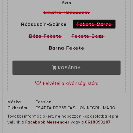
Szín
Szürke-Rózsaszín
Rózsaszín-Szürke
Fekete-Barna
Bézs-Fekete
Fekete-Bézs
Barna-Fekete
KOSÁRBA
shopping_cart
favorite_border
Márka
Fashion
Cikkszám
ESARFA RR285 FASHION NEGRU-MARO
További információkért, ne habozzon kapcsolatba lépni
velünk a
Facebook Messenger
vagy a
0618090107