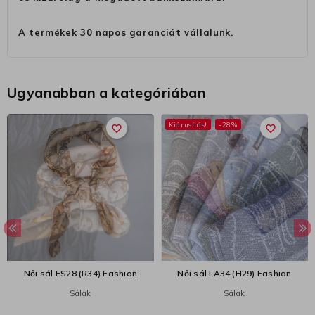
A termékek 30 napos garanciát vállalunk.
Ugyanabban a kategóriában
Kiárusítás!
-28%
favorite_border
favorite_border
Női sál ES28 (R34) Fashion
Női sál LA34 (H29) Fashion
Sálak
Sálak