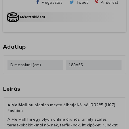
Megosztás
Tweet
Pinterest
Mérettáblázat
Adatlap
Dimensiuni (cm)
180x65
Leírás
A
MeiMall.hu
oldalon megtalálhatjaNői sál RR285 (H07)
Fashion
A MeiMall.hu egy olyan online áruház, amely széles
termékskálát kínál nőknek, férfiaknak. Itt cipőket, ruhákat,