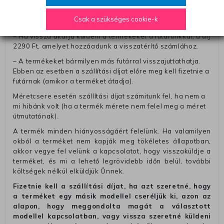
felírja telefonszámát/rendelési számát. Az eljárás
egyszerűsítése érdekében kérjük, hogy erre a jegyre írja
Csak a szükséges cookie-k
rá a számla IBAN-számát és a számlatulajdonos nevét.
– Ha vissza akarja küldeni a termékeket a futárunkkal, a díj
2290 Ft, amelyet hozzáadunk a visszatérítő számlához.
– A termékeket bármilyen más futárral visszajuttathatja.
Ebben az esetben a szállítási díjat előre meg kell fizetnie a
futárnak (amikor a terméket átadja).
Méretcsere esetén szállítási díjat számitunk fel, ha nem a
mi hibánk volt (ha a termék mérete nem felel meg a méret
útmutatónak).
A termék minden hiányosságáért felelünk. Ha valamilyen
okból a terméket nem kapják meg tökéletes állapotban,
akkor vegye fel velünk a kapcsolatot, hogy visszaküldje a
terméket, és mi a lehető legrövidebb időn belül, további
költségek nélkül elküldjük Önnek.
Fizetnie kell a szállítási díjat, ha azt szeretné, hogy
a terméket egy másik modellel cseréljük ki, azon az
alapon, hogy meggondolta magát a választott
modellel kapcsolatban, vagy vissza szeretné küldeni