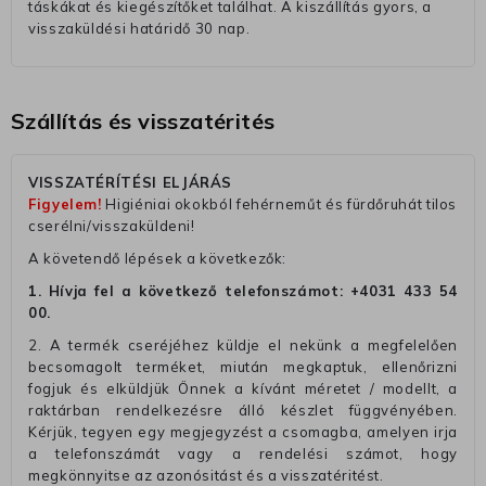
táskákat és kiegészítőket találhat. A kiszállítás gyors, a
visszaküldési határidő 30 nap.
Szállítás és visszatérités
VISSZATÉRÍTÉSI ELJÁRÁS
Figyelem!
Higiéniai okokból fehérneműt és fürdőruhát tilos
cserélni/visszaküldeni!
A követendő lépések a következők:
1. Hívja fel a következő telefonszámot:
+4031 433 54
00
.
2. A termék cseréjéhez küldje el nekünk a megfelelően
becsomagolt terméket, miután megkaptuk, ellenőrizni
fogjuk és elküldjük Önnek a kívánt méretet / modellt, a
raktárban rendelkezésre álló készlet függvényében.
Kérjük, tegyen egy megjegyzést a csomagba, amelyen irja
a telefonszámát vagy a rendelési számot, hogy
megkönnyitse az azonósitást és a visszatéritést.