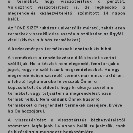
a terméket, hogy visszatérítsük a pénztét.
Választhat visszatérítést is, de legkésőbb a
megrendelés kézhezvételétől számított 14 napon
belül.
Az "ONE SIZE" ruházat univerzális méretű, tehát ezen
termékek visszaküldése esetén a szállítást az ügyfél
viseli (kivéve a hibás termékeket).
A kedvezményes termékeknek lehetnek kis hibái.
A termékeket a rendelkezésre álló készlet szerint
szállítjuk. Ha a készlet nem elegendő, fenntartjuk a
jogot, hogy ne szállítsunk megrendeléseket. Ha egy
megrendelésben szereplő termék már nincs raktáron,
a lehető leghamarabb felvesszük Önnel a
kapcsolatot, és eldönti, hogy ki akarja cserélni a
terméket, vagy teljesíteni a megrendelést ezen
termék nélkül. Nem küldünk Önnek hasonló
termékeket a megrendelt termékek cseréjére, kivéve
ha Ön hozzájárul.
A visszatérítést a visszatérítés kézhezvételétől
számított legfeljebb 14 napon belül teljesítsük, csak
és kizárólag a megadott bankszámlára.