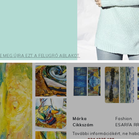
K
shopping_cart
favorite_border
SE MEG ÚJRA EZT A FELUGRÓ ABLAKOT.
Ez még talán érdekel
Márka
Fashion
Cikkszám
ESARFA RR
További információkért, ne hab