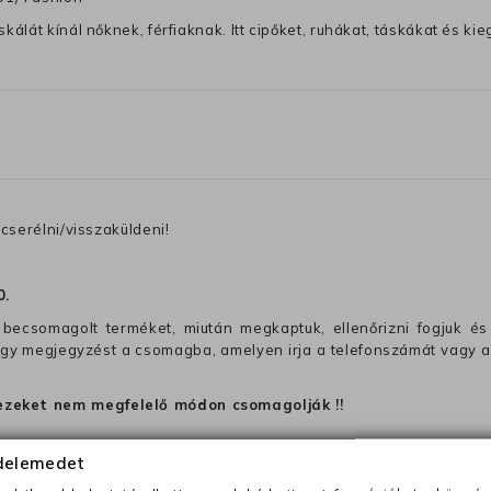
lát kínál nőknek, férfiaknak. Itt cipőket, ruhákat, táskákat és kiegé
cserélni/visszaküldeni!
0
.
becsomagolt terméket, miután megkaptuk, ellenőrizni fogjuk és 
 egy megjegyzést a csomagba, amelyen irja a telefonszámát vagy a
ezeket nem megfelelő módon csomagolják !!
édelemedet
anapon belül a megrendelés e-mailben / sms-ben történő megerősít