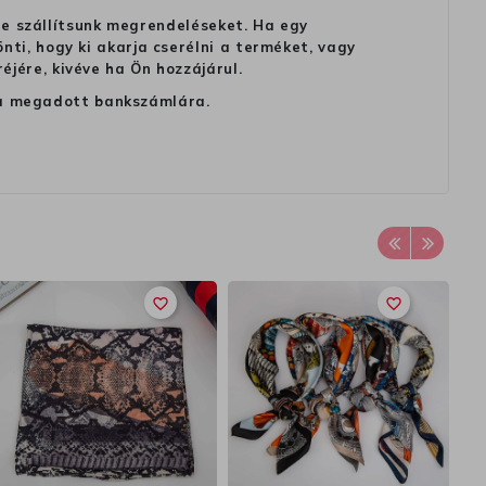
 ne szállítsunk megrendeléseket. Ha egy
ti, hogy ki akarja cserélni a terméket, vagy
jére, kivéve ha Ön hozzájárul.
ag a megadott bankszámlára.
favorite_border
favorite_border