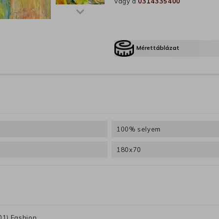
vagy a
0314335400
Mérettáblázat
100% selyem
180x70
01) Fashion