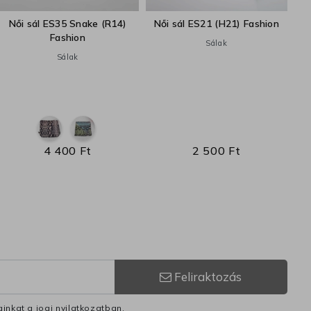
Női sál ES35 Snake (R14)
Női sál ES21 (H21) Fashion
N
Fashion
Sálak
Sálak
4 400 Ft
2 500 Ft
Feliraktozás
inkat a jogi nyilatkozatban.