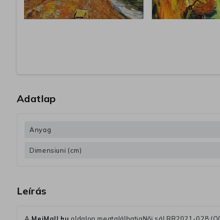
Adatlap
Anyag
Dimensiuni (cm)
Leírás
A
MeiMall.hu
oldalon megtalálhatjaNői sál RR2021-028 (Q