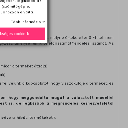
zőjében, leginkább a \
e (számítógépre,
, ahogyan elvárta.
Több információ
ükséges cookie-k
távéttel küldött csomagot, melyne értéke eltér 0 FT-tól, nem
zést, amelyre felírja telefonszámát/rendelési számát. Az
amikor a terméket átadja).
ak).
fel velünk a kapcsolatot, hogy visszaküldje a terméket, és
alapon, hogy meggondolta magát a választott modellel
tést is, de legkésőbb a megrendelés kézhezvételétől
kivéve a hibás termékeket).