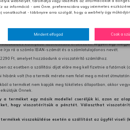
lyik webhelyet, tárolhatja vagy lekérheti az információkat a böngés
Ez az információ - ami Önre, preferenciáira vagy internetes eszközér
0 Ft utánvétte)
) vonatkozhat - többnyire arra szolgál, hogy a webhely úgy működjön
nk fel (oda -vissza út)
Mindent elfogad
Csak a sz
től a terméket/termékeket, vagy más futárral is elküldheti. Olyan u
 visszaküldés könnyebb azonosítása érdekében tegyen egy megjegy
re írja rá a számla IBAN-számát és a számlatulajdonos nevét.
j 2290 Ft, amelyet hozzáadunk a visszatérítő számlához.
en az esetben a szállítási díjat előre meg kell fizetnie a futárnak (
mi hibánk volt (ha a termék mérete nem felel meg a méret útmutatón
ból a terméket nem kapják meg tökéletes állapotban, akkor vegye 
 elküldjük Önnek.
hogy a terméket egy másik modellel cseréljük ki, azon az 
ket, hogy visszatérítsük a pénztét. Választhat visszatérí
termékek visszaküldése esetén a szállítást az ügyfél viseli (