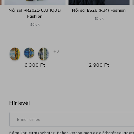
Női sál RR2021-033 (Q01)
Női sál ES28 (R34) Fashion
Fashion
Sálak
Sálak
+2
6 300 Ft
2 900 Ft
Hírlevél
Bármikor leiratkozhatsz. Ehhez keresd meg az elérhetőségi adata