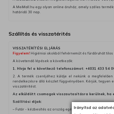
A MeiMall.hu egy olyan online áruház, amely széles termékská
határidő 30 nap.
Szállítás és visszatérités
VISSZATÉRÍTÉSI ELJÁRÁS
Figyelem!
Higiéniai okokból fehérneműt és fürdőruhát tilos 
A követendő lépések a következők:
1. Hívja fel a következő telefonszámot:
+4031 433 54 0
2. A termék cseréjéhez küldje el nekünk a megfelelően 
rendelkezésre álló készlet függvényében. Kérjük, tegyen
visszatéritést.
Az elküldött csomagok visszautasításra kerülnek, ha 
Szállítási díjak:
Irányítsd az adatv
– Futár - kézbesítés az ország egész területén, 2-3 munk