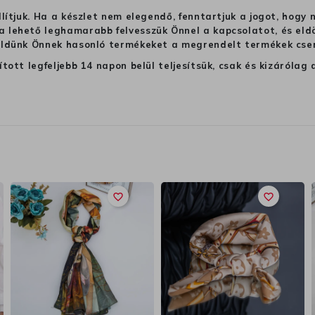
llítjuk. Ha a készlet nem elegendő, fenntartjuk a jogot, hogy
 lehető leghamarabb felvesszük Önnel a kapcsolatot, és eldön
üldünk Önnek hasonló termékeket a megrendelt termékek cseré
ított legfeljebb 14 napon belül teljesítsük, csak és kizáról
favorite_border
favorite_border