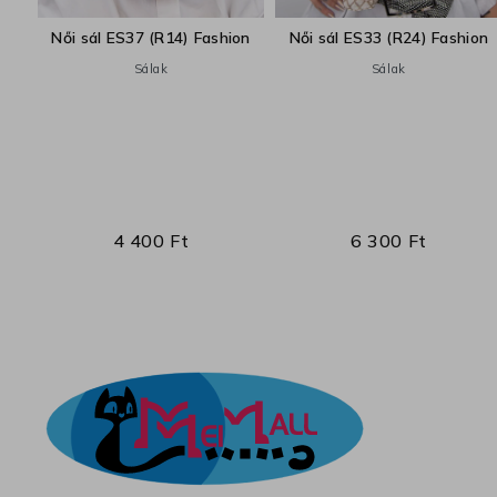
ion
Női sál ES37 (R14) Fashion
Női sál ES33 (R24) Fashion
Sálak
Sálak
4 400 Ft
6 300 Ft