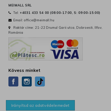
MEIMALL SRL
Tel:
+4031 433 54 00 (
08:00-17:00, S: 09:00-15:00
)
Email:
office@meimall.hu
Raktár címe: 21-22 Drumul Garii utca, Dobroesti, Ilfov,
Románia
Kövess minket
Facebook
Instagram
TikTok
Irányítsd az adatvédelemedet