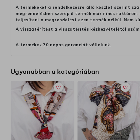
A termékeket a rendelkezésre álló készlet szerint szá
megrendelésben szereplő termék már nincs raktáron, a
teljesíteni a megrendelést ezen termék nélkül. Nem k
A visszatérítést a visszatérítés kézhezvételétől szám
A termékek 30 napos garanciát vállalunk.
Ugyanabban a kategóriában
favorite_border
favorite_border