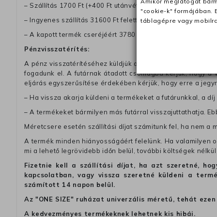
Amikor meglátogat bárme
– Szállítás 1700 Ft (+400 Ft utánvéttel)
"cookie-k" formájában. 
– Ingyenes szállítás 31600 Ft feletti megrendeléseknél (+40
táblagépre vagy mobilra
– A kapott termék cseréjéért 3780 Ft szállítási díjat számolu
Pénzvisszatérítés:
A pénz visszatérítéséhez küldjük a futárt, hogy vegye át Ön
fogadunk el. A futárnak átadott csomagba kérjük, hogy a
eljárás egyszerűsítése érdekében kérjük, hogy erre a jegy
– Ha vissza akarja küldeni a termékeket a futárunkkal, a dí
– A termékeket bármilyen más futárral visszajuttathatja. Ebb
Méretcsere esetén szállítási díjat számitunk fel, ha nem a 
A termék minden hiányosságáért felelünk. Ha valamilyen ok
mi a lehető legrövidebb időn belül, további költségek nélkül
Fizetnie kell a szállítási díjat, ha azt szeretné, 
kapcsolatban, vagy vissza szeretné küldeni a termé
számított 14 napon belül.
Az "ONE SIZE" ruházat univerzális méretű, tehát ezen 
A kedvezményes termékeknek lehetnek kis hibái.