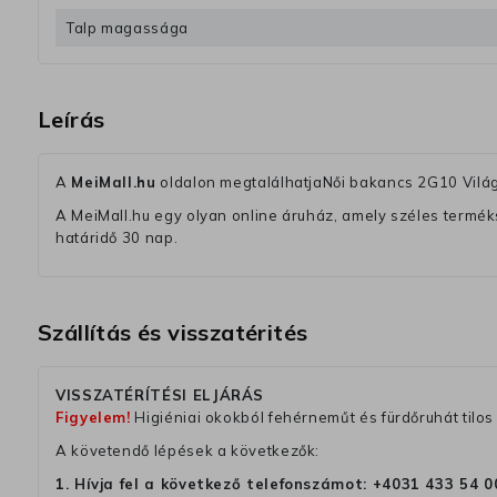
Talp magassága
Leírás
A
MeiMall.hu
oldalon megtalálhatjaNői bakancs 2G10 Vilá
A MeiMall.hu egy olyan online áruház, amely széles termékská
határidő 30 nap.
Szállítás és visszatérités
VISSZATÉRÍTÉSI ELJÁRÁS
Figyelem!
Higiéniai okokból fehérneműt és fürdőruhát tilos 
A követendő lépések a következők:
1. Hívja fel a következő telefonszámot:
+4031 433 54 0