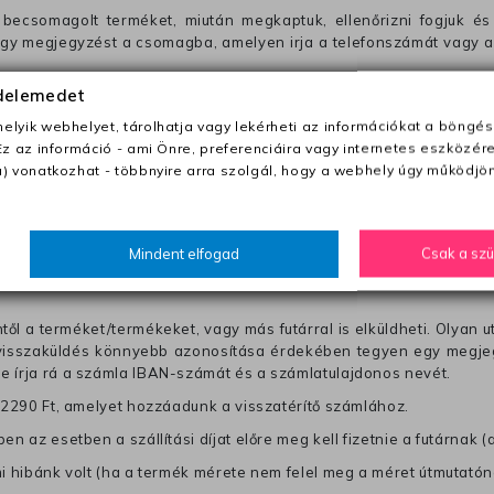
becsomagolt terméket, miután megkaptuk, ellenőrizni fogjuk és 
 egy megjegyzést a csomagba, amelyen irja a telefonszámát vagy a
édelemedet
ezeket nem megfelelő módon csomagolják !!
lyik webhelyet, tárolhatja vagy lekérheti az információkat a böngés
Ez az információ - ami Önre, preferenciáira vagy internetes eszközér
anapon belül a megrendelés e-mailben / sms-ben történő megerősít
) vonatkozhat - többnyire arra szolgál, hogy a webhely úgy működjön
0 Ft utánvétte)
Mindent elfogad
Csak a sz
nk fel (oda -vissza út)
től a terméket/termékeket, vagy más futárral is elküldheti. Olyan u
 visszaküldés könnyebb azonosítása érdekében tegyen egy megjegy
re írja rá a számla IBAN-számát és a számlatulajdonos nevét.
j 2290 Ft, amelyet hozzáadunk a visszatérítő számlához.
en az esetben a szállítási díjat előre meg kell fizetnie a futárnak (
mi hibánk volt (ha a termék mérete nem felel meg a méret útmutatón