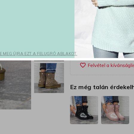
Világosz
Szín
35
3
Méret
K
shopping_cart
SE MEG ÚJRA EZT A FELUGRÓ ABLAKOT.
favorite_border
Ez még talán érdekel