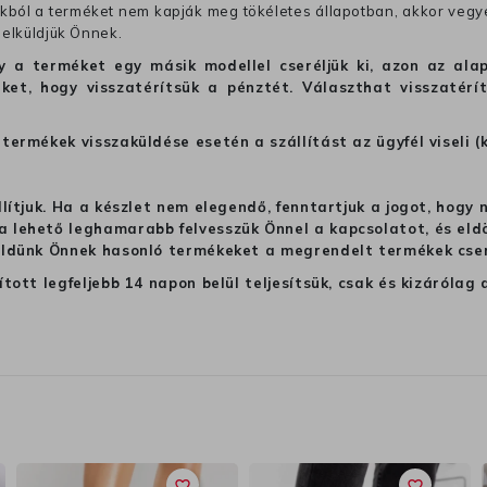
ból a terméket nem kapják meg tökéletes állapotban, akkor vegye 
 elküldjük Önnek.
hogy a terméket egy másik modellel cseréljük ki, azon az 
ket, hogy visszatérítsük a pénztét. Választhat visszatérí
termékek visszaküldése esetén a szállítást az ügyfél viseli (
llítjuk. Ha a készlet nem elegendő, fenntartjuk a jogot, hogy
 lehető leghamarabb felvesszük Önnel a kapcsolatot, és eldön
üldünk Önnek hasonló termékeket a megrendelt termékek cseré
ított legfeljebb 14 napon belül teljesítsük, csak és kizáról
favorite_border
favorite_border