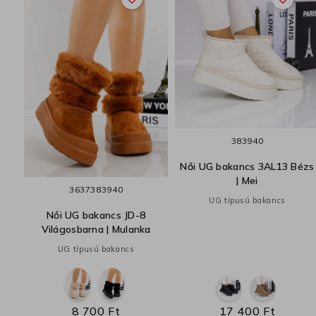
38
39
40
te
Női UG bakancs 3AL13 Bézs
| Mei
36
37
38
39
40
UG típusú bakancs
Női UG bakancs JD-8
Világosbarna | Mulanka
UG típusú bakancs
8 700 Ft
17 400 Ft