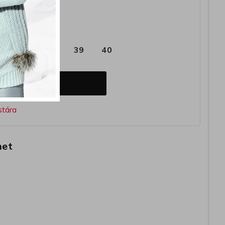
öld
6
37
38
39
40
OSÁRBA
het