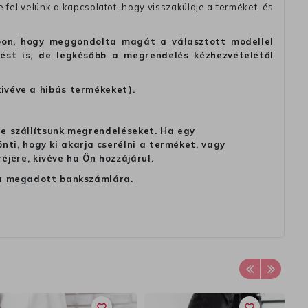
fel velünk a kapcsolatot, hogy visszaküldje a terméket, és
alapon, hogy meggondolta magát a választott modellel
tést is, de legkésőbb a megrendelés kézhezvételétől
kivéve a hibás termékeket).
 ne szállítsunk megrendeléseket. Ha egy
ti, hogy ki akarja cserélni a terméket, vagy
jére, kivéve ha Ön hozzájárul.
ag a megadott bankszámlára.
favorite_border
favorite_border