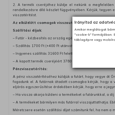
2. A termék cseréjéhez küldje el nekünk a megfelelően 
rendelkezésre álló készlet függvényében. Kérjük, tegyen
visszatéritést.
Irányítsd az adatv
Az elküldött csomagok visszautasításra kerülnek, ha 
Amikor meglátogat bárme
Szállítási díjak:
"cookie-k" formájában. 
– Futár - kézbesítés az ország egész területén, 2-3 munk
táblagépre vagy mobilra
– Szállítás 1700 Ft (+400 Ft utánvéttel)
– Ingyenes szállítás 31600 Ft feletti megrendeléseknél (+40
– A kapott termék cseréjéért 3780 Ft szállítási díjat számolu
Pénzvisszatérítés:
A pénz visszatérítéséhez küldjük a futárt, hogy vegye át Ön
fogadunk el. A futárnak átadott csomagba kérjük, hogy a
eljárás egyszerűsítése érdekében kérjük, hogy erre a jegy
– Ha vissza akarja küldeni a termékeket a futárunkkal, a dí
– A termékeket bármilyen más futárral visszajuttathatja. Ebb
Méretcsere esetén szállítási díjat számitunk fel, ha nem a 