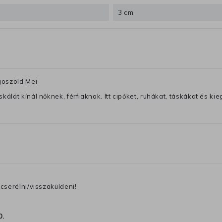
3 cm
goszöld Mei
lát kínál nőknek, férfiaknak. Itt cipőket, ruhákat, táskákat és kiegé
cserélni/visszaküldeni!
0
.