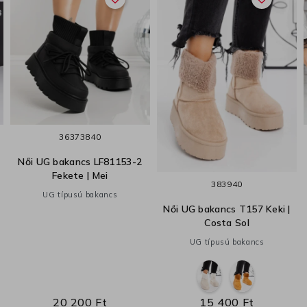
36
37
38
40
Női UG bakancs LF81153-2
Fekete | Mei
38
39
40
UG típusú bakancs
Női UG bakancs T157 Keki |
Costa Sol
UG típusú bakancs
20 200 Ft
15 400 Ft