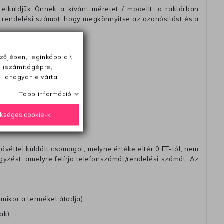
elküldjük Önnek a kívánt méretet / modellt, a raktárban
 rendelési számot, hogy megkönnyitse az azonósitást és a
zőjében, leginkább a \
e (számítógépre,
ésétől számítva
, ahogyan elvárta.
Több információ
ükséges cookie-k
távéttel küldött csomagot, melyne értéke eltér 0 FT-tól, nem
zést, amelyre felírja telefonszámát/rendelési számát. Az
amikor a terméket átadja).
ak).