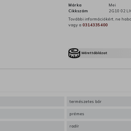
Márka
Mei
Cikkszám
2G10 02 L
További információkért, ne hab
vagy a
0314335400
Mérettáblázat
természetes bőr
prémes
radír