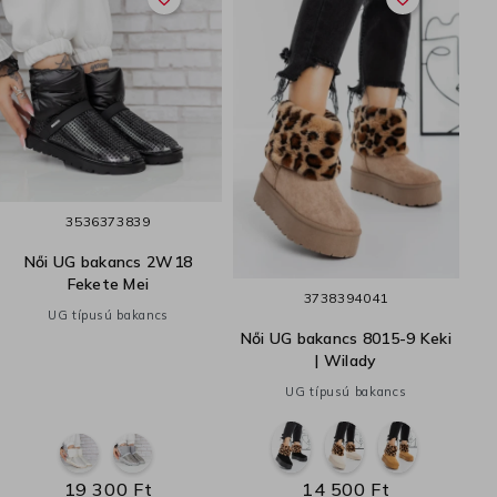
35
36
37
38
39
Női UG bakancs 2W18
Nő
Fekete Mei
37
38
39
40
41
UG típusú bakancs
Női UG bakancs 8015-9 Keki
| Wilady
UG típusú bakancs
19 300 Ft
14 500 Ft