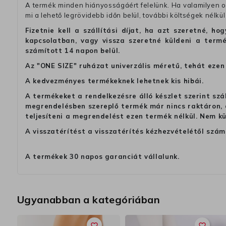
A termék minden hiányosságáért felelünk. Ha valamilyen ok
mi a lehető legrövidebb időn belül, további költségek nélkül
Fizetnie kell a szállítási díjat, ha azt szeretné, 
kapcsolatban, vagy vissza szeretné küldeni a termé
számított 14 napon belül.
Az "ONE SIZE" ruházat univerzális méretű, tehát ezen 
A kedvezményes termékeknek lehetnek kis hibái.
A termékeket a rendelkezésre álló készlet szerint szá
megrendelésben szereplő termék már nincs raktáron, a
teljesíteni a megrendelést ezen termék nélkül. Nem k
A visszatérítést a visszatérítés kézhezvételétől szám
A termékek 30 napos garanciát vállalunk.
Ugyanabban a kategóriában
favorite_border
favorite_border