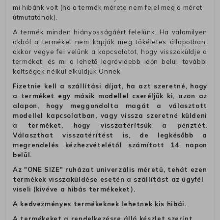
mi hibánk volt (ha a termék mérete nem felel meg a méret
útmutatónak).
A termék minden hiányosságáért felelünk. Ha valamilyen
okból a terméket nem kapják meg tökéletes állapotban,
akkor vegye fel velünk a kapcsolatot, hogy visszaküldje a
terméket, és mi a lehető legrövidebb időn belül, további
költségek nélkül elküldjük Önnek.
Fizetnie kell a szállítási díjat, ha azt szeretné, hogy
a terméket egy másik modellel cseréljük ki, azon az
alapon, hogy meggondolta magát a választott
modellel kapcsolatban, vagy vissza szeretné küldeni
a terméket, hogy visszatérítsük a pénztét.
Választhat visszatérítést is, de legkésőbb a
megrendelés kézhezvételétől számított 14 napon
belül.
Az "ONE SIZE" ruházat univerzális méretű, tehát ezen
termékek visszaküldése esetén a szállítást az ügyfél
viseli (kivéve a hibás termékeket).
A kedvezményes termékeknek lehetnek kis hibái.
A termékeket a rendelkezésre álló készlet szerint