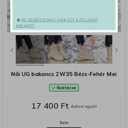
NE JELENÍTSE MEG ÚJRA EZT A FELUGRÓ
ABLAKOT.
Női UG bakancs 2W35 Bézs-Fehér Mei
Raktáron
check
17 400 Ft
Adóval együtt
Szín