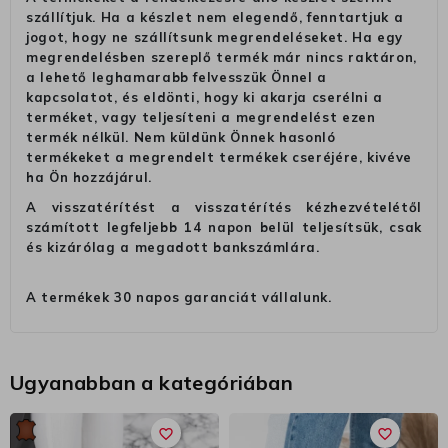
szállítjuk. Ha a készlet nem elegendő, fenntartjuk a
jogot, hogy ne szállítsunk megrendeléseket. Ha egy
megrendelésben szereplő termék már nincs raktáron,
a lehető leghamarabb felvesszük Önnel a
kapcsolatot, és eldönti, hogy ki akarja cserélni a
terméket, vagy teljesíteni a megrendelést ezen
termék nélkül. Nem küldünk Önnek hasonló
termékeket a megrendelt termékek cseréjére, kivéve
ha Ön hozzájárul.
A visszatérítést a visszatérítés kézhezvételétől
számított legfeljebb 14 napon belül teljesítsük, csak
és kizárólag a megadott bankszámlára.
A termékek 30 napos garanciát vállalunk.
Ugyanabban a kategóriában
favorite_border
favorite_border