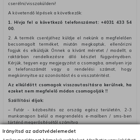
cserélni/visszaküldeni!
A követendő lépések a következők:
1. Hívja fel a következő telefonszámot:
+4031 433 54
00
.
2. A termék cseréjéhez küldje el nekünk a megfelelően
becsomagolt terméket, miután megkaptuk, ellenőrizni
fogjuk és elküldjük Önnek a kívánt méretet / modellt, a
raktárban rendelkezésre álló készlet függvényében.
Kérjük, tegyen egy megjegyzést a csomagba, amelyen irja
a telefonszámát vagy a rendelési számot, hogy
megkönnyitse az azonósitást és a visszatéritést.
Az elküldött csomagok visszautasításra kerülnek, ha
ezeket nem megfelelő módon csomagolják !!
Szállítási díjak:
– Futár - kézbesítés az ország egész területén, 2-3
munkanapon belül a megrendelés e-mailben / sms-ben
történő megerősítésétől számítva
Irányítsd az adatvédelemedet
– Szállítás 1700 Ft (+400 Ft utánvéttel)
Amikor meglátogat bármelyik webhelyet, tárolhatja vagy lekérheti