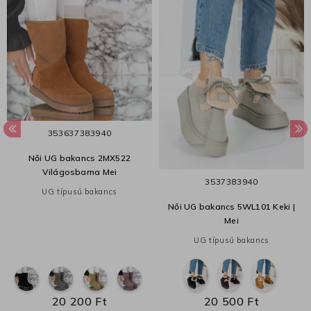
35
36
37
38
39
40
Női UG bakancs 2MX522
Világosbarna Mei
35
37
38
39
40
UG típusú bakancs
Női UG bakancs 5WL101 Keki |
Mei
UG típusú bakancs
20 200 Ft
20 500 Ft