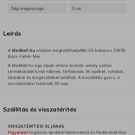
Talp magassága
3 cm
Leírás
A
MeiMall.hu
oldalon megtalálhatjaNői UG bakancs 2W35
Bézs-Fehér Mei
A MeiMall.hu egy olyan online áruház, amely széles
termékskálát kínál nőknek, férfiaknak. Itt cipőket, ruhákat,
táskákat és kiegészítőket találhat. A kiszállítás gyors, a
visszaküldési határidő 30 nap.
Szállítás és visszatérités
VISSZATÉRÍTÉSI ELJÁRÁS
Figyelem!
Higiéniai okokból fehérneműt és fürdőruhát tilos