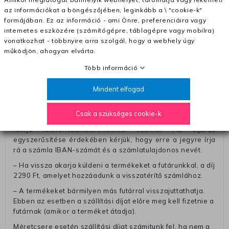
– Ingyenes szállítás 31600 Ft feletti megrendeléseknél
az információkat a böngészőjében, leginkább a \ "cookie-k"
(+400 Ft utánvétte)
formájában. Ez az információ - ami Önre, preferenciáira vagy
– A kapott termék cseréjéért 3780 Ft szállítási díjat
internetes eszközére (számítógépre, táblagépre vagy mobilra)
számolunk fel (oda -vissza út)
vonatkozhat - többnyire arra szolgál, hogy a webhely úgy
működjön, ahogyan elvárta.
Pénzvisszatérítés:
Több információ
A pénz visszatérítéséhez küldjük a futárt, hogy vegye át
Öntől a terméket/termékeket, vagy más futárral is
elküldheti. Olyan utávéttel küldött csomagot, melyne
Mindent elfogad
értéke eltér 0 FT-tól, nem fogadunk el. A futárnak átadott
csomagba kérjük, hogy a visszaküldés könnyebb
Csak a szükséges cookie-k
azonosítása érdekében tegyen egy megjegyzést, amelyre
felírja telefonszámát/rendelési számát. Az eljárás
egyszerűsítése érdekében kérjük, hogy erre a jegyre írja
rá a számla IBAN-számát és a számlatulajdonos nevét.
– Ha vissza akarja küldeni a termékeket a futárunkkal, a díj
2290 Ft, amelyet hozzáadunk a visszatérítő számlához.
– A termékeket bármilyen más futárral visszajuttathatja.
Ebben az esetben a szállítási díjat előre meg kell fizetnie a
futárnak (amikor a terméket átadja).
Méretcsere esetén szállítási díjat számitunk fel, ha nem a