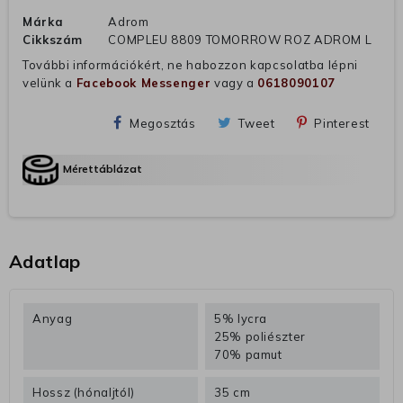
Márka
Adrom
Cikkszám
COMPLEU 8809 TOMORROW ROZ ADROM L
További információkért, ne habozzon kapcsolatba lépni
velünk a
Facebook Messenger
vagy a
0618090107
Megosztás
Tweet
Pinterest
Mérettáblázat
Adatlap
Anyag
5% lycra
25% poliészter
70% pamut
Hossz (hónaljtól)
35 cm