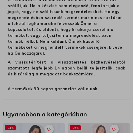
szállítjuk. Ha a készlet nem elegendő, fenntartjuk a
jogot, hogy ne szállítsunk megrendeléseket. Ha egy
megrendelésben szereplő termék már nincs raktáron,
a lehető leghamarabb felvesszük Önnel a
kapcsolatot, és eldönti, hogy ki akarja cserélni a
terméket, vagy teljesíteni a megrendelést ezen
termék nélkül. Nem küldünk Önnek hasonló
termékeket a megrendelt termékek cseréjére, kivéve
ha Ön hozzájárul.
A visszatérítést a visszatérítés kézhezvételétől
számított legfeljebb 14 napon belül teljesítsük, csak
és kizárólag a megadott bankszámlára.
A termékek 30 napos garanciát vállalunk.
Ugyanabban a kategóriában
-24%
-26%
favorite_border
favorite_border