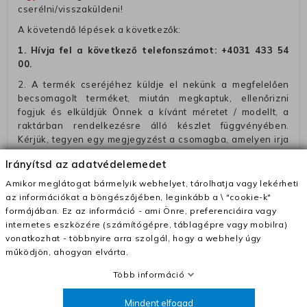
cserélni/visszaküldeni!
A követendő lépések a következők:
1. Hívja fel a következő telefonszámot:
+4031 433 54
00
.
2. A termék cseréjéhez küldje el nekünk a megfelelően
becsomagolt terméket, miután megkaptuk, ellenőrizni
fogjuk és elküldjük Önnek a kívánt méretet / modellt, a
raktárban rendelkezésre álló készlet függvényében.
Kérjük, tegyen egy megjegyzést a csomagba, amelyen irja
a telefonszámát vagy a rendelési számot, hogy
Irányítsd az adatvédelemedet
megkönnyitse az azonósitást és a visszatéritést.
Amikor meglátogat bármelyik webhelyet, tárolhatja vagy lekérheti
Az elküldött csomagok visszautasításra kerülnek, ha
az információkat a böngészőjében, leginkább a \ "cookie-k"
ezeket nem megfelelő módon csomagolják !!
formájában. Ez az információ - ami Önre, preferenciáira vagy
Szállítási díjak:
internetes eszközére (számítógépre, táblagépre vagy mobilra)
vonatkozhat - többnyire arra szolgál, hogy a webhely úgy
– Futár - kézbesítés az ország egész területén, 2-3
működjön, ahogyan elvárta.
munkanapon belül a megrendelés e-mailben / sms-ben
történő megerősítésétől számítva
Több információ
– Szállítás 1700 Ft (+400 Ft utánvéttel)
Mindent elfogad