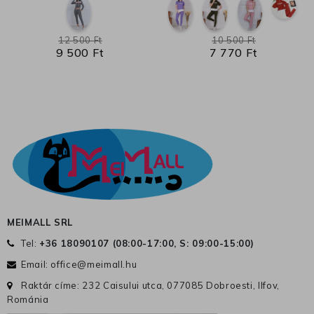
12 500 Ft
10 500 Ft
9 500 Ft
7 770 Ft
MEIMALL SRL
Tel:
+36 18090107 (
08:00-17:00, S: 09:00-15:00
)
Email:
office@meimall.hu
Raktár címe: 232 Caisului utca, 077085 Dobroesti, Ilfov,
Románia