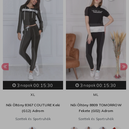
3
00:15:29
3
00:15:29
napok
napok
XL
M
L
Női Öltöny 8367 COUTURE Keki
Női Öltöny 8809 TOMORROW
(G12) Adrom
Fekete (G02) Adrom
Szettek és Sportruhák
Szettek és Sportruhák