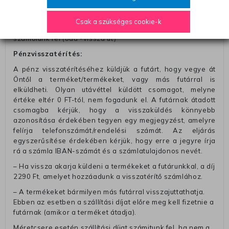
– Ingyenes szállítás 31600 Ft feletti megrendeléseknél
(+400 Ft utánvétte)
Csak a szükséges cookie-k
– A kapott termék cseréjéért 3780 Ft szállítási díjat
számolunk fel (oda -vissza út)
Pénzvisszatérítés:
A pénz visszatérítéséhez küldjük a futárt, hogy vegye át
Öntől a terméket/termékeket, vagy más futárral is
elküldheti. Olyan utávéttel küldött csomagot, melyne
értéke eltér 0 FT-tól, nem fogadunk el. A futárnak átadott
csomagba kérjük, hogy a visszaküldés könnyebb
azonosítása érdekében tegyen egy megjegyzést, amelyre
felírja telefonszámát/rendelési számát. Az eljárás
egyszerűsítése érdekében kérjük, hogy erre a jegyre írja
rá a számla IBAN-számát és a számlatulajdonos nevét.
– Ha vissza akarja küldeni a termékeket a futárunkkal, a díj
2290 Ft, amelyet hozzáadunk a visszatérítő számlához.
– A termékeket bármilyen más futárral visszajuttathatja.
Ebben az esetben a szállítási díjat előre meg kell fizetnie a
futárnak (amikor a terméket átadja).
Méretcsere esetén szállítási díjat számitunk fel, ha nem a