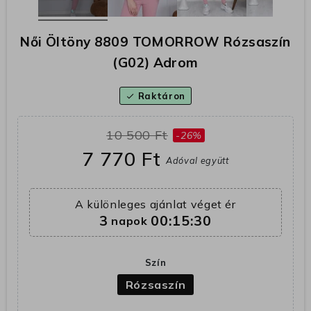
Női Öltöny 8809 TOMORROW Rózsaszín
(G02) Adrom
Raktáron
check
10 500 Ft
-26%
7 770 Ft
Adóval együtt
A különleges ajánlat véget ér
3
00:15:29
napok
Szín
Rózsaszín