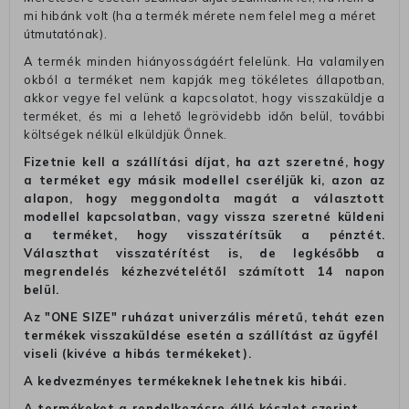
mi hibánk volt (ha a termék mérete nem felel meg a méret
útmutatónak).
A termék minden hiányosságáért felelünk. Ha valamilyen
okból a terméket nem kapják meg tökéletes állapotban,
akkor vegye fel velünk a kapcsolatot, hogy visszaküldje a
terméket, és mi a lehető legrövidebb időn belül, további
költségek nélkül elküldjük Önnek.
Fizetnie kell a szállítási díjat, ha azt szeretné, hogy
a terméket egy másik modellel cseréljük ki, azon az
alapon, hogy meggondolta magát a választott
modellel kapcsolatban, vagy vissza szeretné küldeni
a terméket, hogy visszatérítsük a pénztét.
Választhat visszatérítést is, de legkésőbb a
megrendelés kézhezvételétől számított 14 napon
belül.
Az "ONE SIZE" ruházat univerzális méretű, tehát ezen
termékek visszaküldése esetén a szállítást az ügyfél
viseli (kivéve a hibás termékeket).
A kedvezményes termékeknek lehetnek kis hibái.
A termékeket a rendelkezésre álló készlet szerint