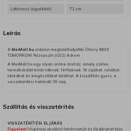
Lábhossz (ágyékból)
72 cm
Leírás
A
MeiMall.hu
oldalon megtalálhatjaNői Öltöny 8809
TOMORROW Rózsaszín (G02) Adrom
A MeiMall.hu egy olyan online áruház, amely széles
termékskálát kínál nőknek, férfiaknak. Itt cipőket, ruhákat,
táskákat és kiegészítőket találhat. A kiszállítás gyors, a
visszaküldési határidő 30 nap.
Szállítás és visszatérités
VISSZATÉRÍTÉSI ELJÁRÁS
Figyelem!
Higiéniai okokból fehérneműt és fürdőruhát tilos